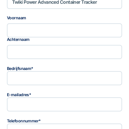
N
Voornaam
a
a
m
Achternaam
Bedrijfsnaam
*
E-mailadres
*
Telefoonnummer
*