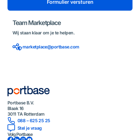
Formulier versturen
*
Team Marketplace
Wij staan klaar om je te helpen.
marketplace@portbase.com
Portbase B.V.
Blaak 16
3011 TA Rotterdam
088 – 625 25 25
Stel je vraag
Volg Portbase
Facebook
LinkedIn
Instagram
YouTube