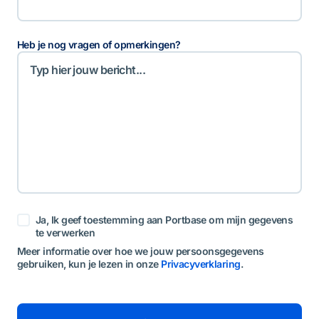
Heb je nog vragen of opmerkingen?
t
Ja, Ik geef toestemming aan Portbase om mijn gegevens
o
te verwerken
e
s
Meer informatie over hoe we jouw persoonsgegevens
t
gebruiken, kun je lezen in onze
Privacyverklaring
.
e
m
m
i
n
g