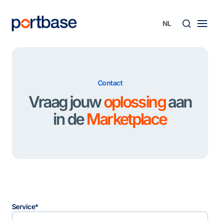
Ga
naar
de
inhoud
Zoek
Contact
Vraag jouw
oplossing
aan
in de
Marketplace
Service
*