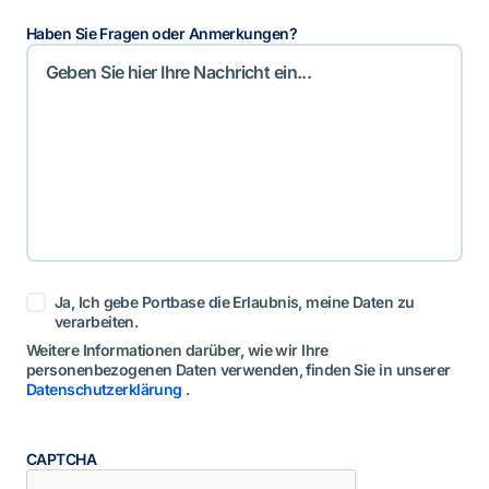
Haben Sie Fragen oder Anmerkungen?
t
Ja, Ich gebe Portbase die Erlaubnis, meine Daten zu
o
verarbeiten.
e
s
Weitere Informationen darüber, wie wir Ihre
t
personenbezogenen Daten verwenden, finden Sie in unserer
e
Datenschutzerklärung
.
m
m
i
n
g
CAPTCHA