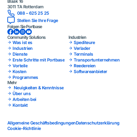
Blaak 16
3011 TA Rotterdam
088 – 625 25 25
Stellen Sie Ihre Frage
Folgen Sie Portbase
Facebook
LinkedIn
Instagram
YouTube
Community Solutions
Industrien
Was ist es
Spediteure
Industrien
Verlader
Dienste
Terminals
Erste Schritte mit Portbase
Transportunternehmen
Vorteile
Reedereien
Kosten
Softwareanbieter
Programmes
Mehr
Neuigkeiten & Kenntnisse
Über uns
Arbeiten bei
Kontakt
Allgemeine Geschäftsbedingungen
Datenschutzerklärung
Cookie-Richtlinie
Responsible
Haftungsausschluss
Datenschutzeinstellungen