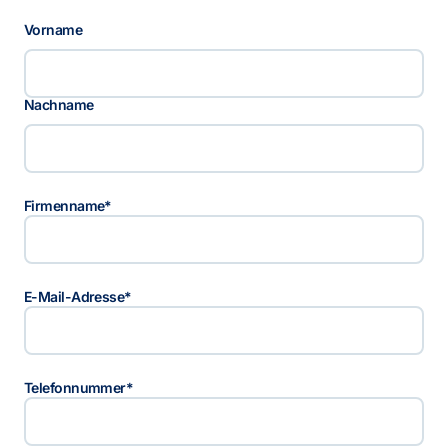
N
Vorname
a
a
m
Nachname
Firmenname
*
E-Mail-Adresse
*
Telefonnummer
*