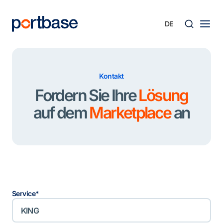
Zum
Inhalt
springen
Süche
Kontakt
Fordern Sie Ihre
Lösung
auf dem
Marketplace
an
Service
*