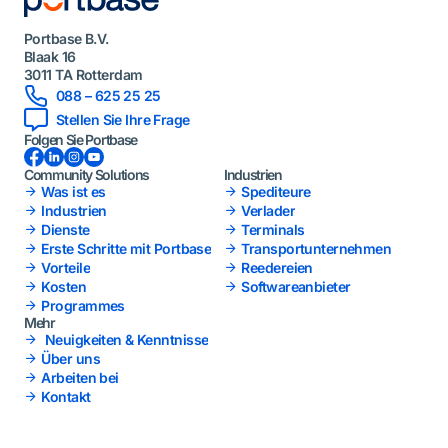
Portbase B.V.
Blaak 16
3011 TA Rotterdam
088 – 625 25 25
Stellen Sie Ihre Frage
Folgen Sie Portbase
Facebook
LinkedIn
Instagram
YouTube
Community Solutions
Industrien
Was ist es
Spediteure
Industrien
Verlader
Dienste
Terminals
Erste Schritte mit Portbase
Transportunternehmen
Vorteile
Reedereien
Kosten
Softwareanbieter
Programmes
Mehr
Neuigkeiten & Kenntnisse
Über uns
Arbeiten bei
Kontakt