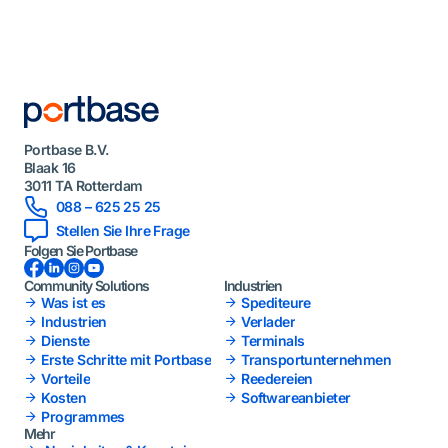
Portbase B.V.
Blaak 16
3011 TA Rotterdam
088 – 625 25 25
Stellen Sie Ihre Frage
Folgen Sie Portbase
Facebook
LinkedIn
Instagram
YouTube
Community Solutions
Industrien
Was ist es
Spediteure
Industrien
Verlader
Dienste
Terminals
Erste Schritte mit Portbase
Transportunternehmen
Vorteile
Reedereien
Kosten
Softwareanbieter
Programmes
Mehr