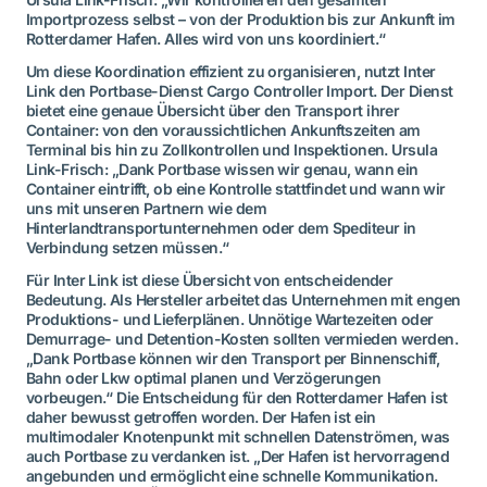
Importprozess selbst – von der Produktion bis zur Ankunft im
Rotterdamer Hafen. Alles wird von uns koordiniert.“
Um diese Koordination effizient zu organisieren, nutzt Inter
Link den Portbase-Dienst Cargo Controller Import. Der Dienst
bietet eine genaue Übersicht über den Transport ihrer
Container: von den voraussichtlichen Ankunftszeiten am
Terminal bis hin zu Zollkontrollen und Inspektionen. Ursula
Link-Frisch: „Dank Portbase wissen wir genau, wann ein
Container eintrifft, ob eine Kontrolle stattfindet und wann wir
uns mit unseren Partnern wie dem
Hinterlandtransportunternehmen oder dem Spediteur in
Verbindung setzen müssen.“
Für Inter Link ist diese Übersicht von entscheidender
Bedeutung. Als Hersteller arbeitet das Unternehmen mit engen
Produktions- und Lieferplänen. Unnötige Wartezeiten oder
Demurrage- und Detention-Kosten sollten vermieden werden.
„Dank Portbase können wir den Transport per Binnenschiff,
Bahn oder Lkw optimal planen und Verzögerungen
vorbeugen.“ Die Entscheidung für den Rotterdamer Hafen ist
daher bewusst getroffen worden. Der Hafen ist ein
multimodaler Knotenpunkt mit schnellen Datenströmen, was
auch Portbase zu verdanken ist. „Der Hafen ist hervorragend
angebunden und ermöglicht eine schnelle Kommunikation.