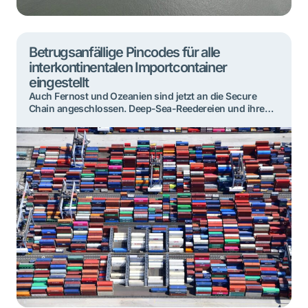
Betrugsanfällige Pincodes für alle
interkontinentalen Importcontainer
eingestellt
Auch Fernost und Ozeanien sind jetzt an die Secure
Chain angeschlossen. Deep-Sea-Reedereien und ihre
Schiffsmakler geben für Container, die aus diesen
Regionen nach Rotterdam kommen, keine
betrugsanfälligen Pincodes mehr heraus. Von nun an
wird sämtliche interkontinentale Containerfracht im
Hafen über die Secure Chain abgewickelt. Die Abholung
an den Deep-Sea-Terminals ist nur noch auf die neue
[…]