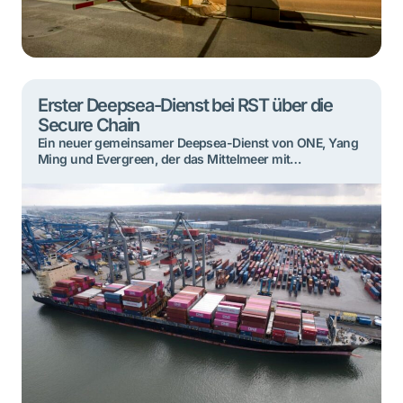
Erster Deepsea-Dienst bei RST über die
Secure Chain
Ein neuer gemeinsamer Deepsea-Dienst von ONE, Yang
Ming und Evergreen, der das Mittelmeer mit
Nordwesteuropa verbindet, läuft seit kurzem
wöchentlich Rotterdam Shortsea Terminals (RST) an. Es
ist der erste Deepsea-Dienst für dieses Terminal im
Eemhaven, nahe der Stadt. Für die hier ankommenden
Deepsea-Container ist RST an die Secure Chain
angeschlossen. Chief Commercial Officer Jeroen
Zwijnenburg: […]