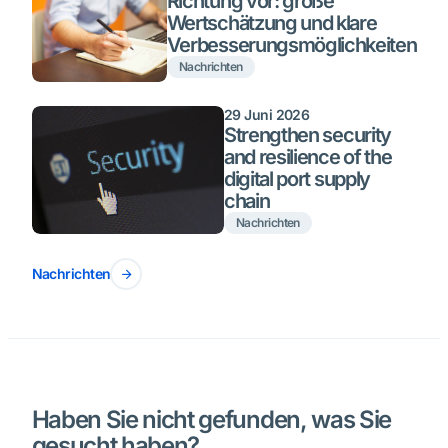
Richtung vor: große
Wertschätzung und klare
Verbesserungsmöglichkeiten
Nachrichten
29 Juni 2026
Strengthen security
and resilience of the
digital port supply
chain
Nachrichten
Nachrichten
Haben Sie nicht gefunden, was Sie
gesucht haben?