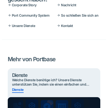
Corporate Story
Nachricht
Port Community System
So schließen Sie sich an
Unsere Dienste
Kontakt
Mehr von Portbase
Dienste
Welche Dienste benötige ich? Unsere Dienste
unterstützen Sie, indem sie einen einfachen und
effizienten Informationsaustausch ermöglichen.
Dienste
Nachstehend finden Sie die wichtigsten Dienste, die
Sie entsprechend Ihrer Rolle nutzen können. Klicken
Sie auf Ihre Rolle und finden Sie Ihre Dienste: Schnell
den richtigen Service finden? Verlader oder