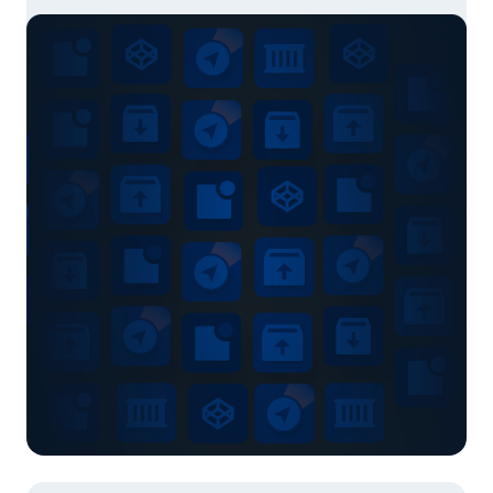
entsprechend Ihrer Rolle nutzen können. Klicken Sie auf
Ihre Rolle und finden Sie Ihre Dienste: Schnell den
richtigen Service finden? Verlader oder Spediteure
Importladung Um an der Secure Chain teilzunehmen,
benötigen […]