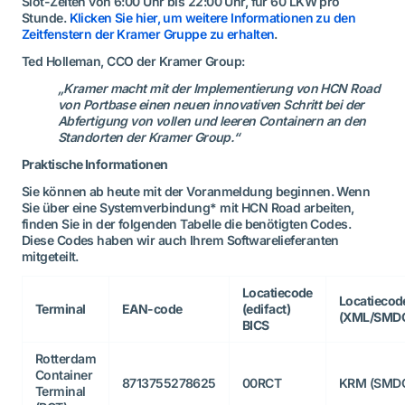
Slot-Zeiten von 6:00 Uhr bis 22:00 Uhr, für 60 LKW pro
Stunde.
Klicken Sie hier, um weitere Informationen zu den
Zeitfenstern der Kramer Gruppe zu erhalten
.
Ted Holleman, CCO der Kramer Group:
„Kramer macht mit der Implementierung von HCN Road
von Portbase einen neuen innovativen Schritt bei der
Abfertigung von vollen und leeren Containern an den
Standorten der Kramer Group.“
Praktische Informationen
Sie können ab heute mit der Voranmeldung beginnen. Wenn
Sie über eine Systemverbindung* mit HCN Road arbeiten,
finden Sie in der folgenden Tabelle die benötigten Codes.
Diese Codes haben wir auch Ihrem Softwarelieferanten
mitgeteilt.
Locatiecode
Locatiecod
Terminal
EAN-code
(edifact)
(XML/SMD
BICS
Rotterdam
Container
8713755278625
00RCT
KRM (SMD
Terminal