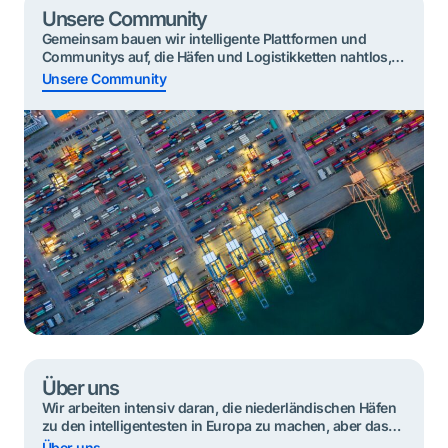
Unsere Community
Gemeinsam bauen wir intelligente Plattformen und
Communitys auf, die Häfen und Logistikketten nahtlos,
nachhaltig und sicher machen.​ Gemeinsam bauen wir
Unsere Community
die intelligentesten Hafencommunitys – das ist unsere
Mission. Ein wichtiges Wort in dieser Mission ist
„gemeinsam“, denn Portbase setzt sich für alle
Organisationen in unserer Community ein. Das bedeutet,
dass wir eine neutrale Position im […]
Über uns
Wir arbeiten intensiv daran, die niederländischen Häfen
zu den intelligentesten in Europa zu machen, aber das
können wir nicht allein. Deshalb wurde Portbase von
Über uns