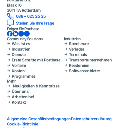
Blaak 16
3011 TA Rotterdam
088 – 625 25 25
Stellen Sie Ihre Frage
Folgen Sie Portbase
Facebook
LinkedIn
Instagram
YouTube
Community Solutions
Industrien
Was ist es
Spediteure
Industrien
Verlader
Dienste
Terminals
Erste Schritte mit Portbase
Transportunternehmen
Vorteile
Reedereien
Kosten
Softwareanbieter
Programmes
Mehr
Neuigkeiten & Kenntnisse
Über uns
Arbeiten bei
Kontakt
Allgemeine Geschäftsbedingungen
Datenschutzerklärung
Cookie-Richtlinie