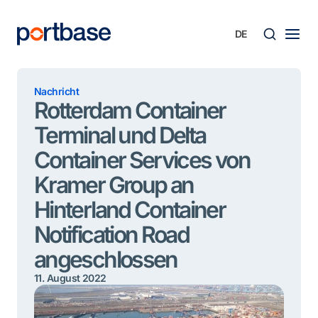
Zum
Inhalt
springen
Süche
Nachricht
Rotterdam Container
Terminal und Delta
Container Services von
Kramer Group an
Hinterland Container
Notification Road
angeschlossen
11. August 2022