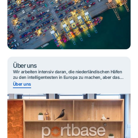
Über uns
Wir arbeiten intensiv daran, die niederländischen Häfen
zu den intelligentesten in Europa zu machen, aber das
können wir nicht allein. Deshalb wurde Portbase von
Über uns
und für die Hafencommunity entwickelt.