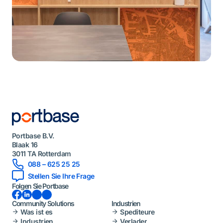
Portbase B.V.
Blaak 16
3011 TA Rotterdam
088 – 625 25 25
Stellen Sie Ihre Frage
Folgen Sie Portbase
Facebook
LinkedIn
Instagram
YouTube
Community Solutions
Industrien
Was ist es
Spediteure
Industrien
Verlader