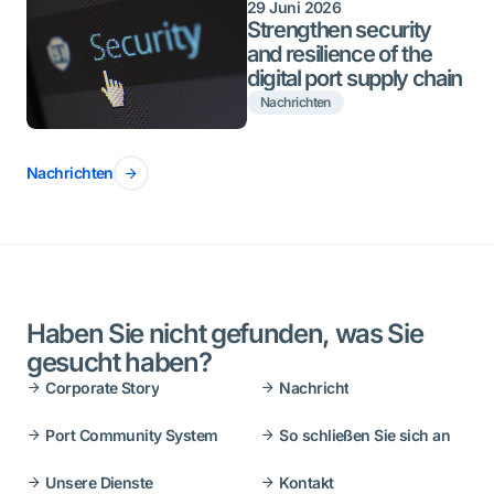
29 Juni 2026
Strengthen security
and resilience of the
digital port supply chain
Nachrichten
Nachrichten
Haben Sie nicht gefunden, was Sie
gesucht haben?
Corporate Story
Nachricht
Port Community System
So schließen Sie sich an
Unsere Dienste
Kontakt