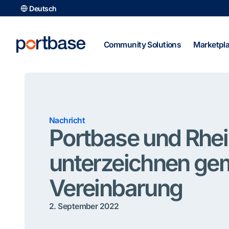
Zum
Deutsch
Inhalt
springen
Community Solutions
Marketpl
Nachricht
Portbase und Rhe
unterzeichnen g
Vereinbarung
2. September 2022