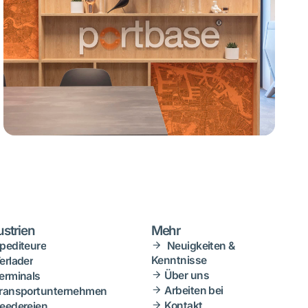
ustrien
Mehr
pediteure
Neuigkeiten &
Kenntnisse
erlader
Über uns
erminals
Arbeiten bei
ransportunternehmen
Kontakt
eedereien