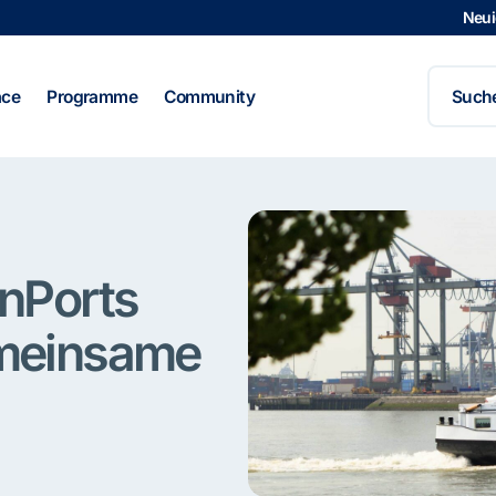
Neui
Search
for:
ace
Programme
Community
inPorts
emeinsame