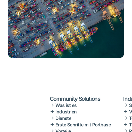
Community Solutions
Ind
Was ist es
S
Industrien
V
Dienste
T
Erste Schritte mit Portbase
T
Vorteile
R