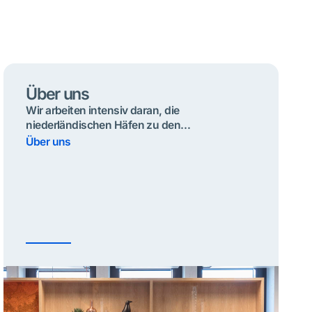
Über uns
Wir arbeiten intensiv daran, die
niederländischen Häfen zu den
intelligentesten in Europa zu machen, aber
Über uns
das können wir nicht allein. Deshalb wurde
Portbase von und für die Hafencommunity
entwickelt.