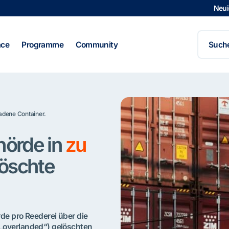
Neui
Search
for:
ace
Programme
Community
ladene Container.
ehörde in
zu
öschte
rde pro Reederei über die
 („overlanded“) gelöschten