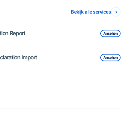
Bekijk alle services
ion Report
Ansehen
claration Import
Ansehen