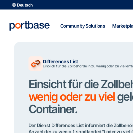
Zum
Deutsch
Inhalt
springen
Community Solutions
Marketpl
Differences List
Einblick für die Zollbehörde in zu wenig oder zu viel ent
Einsicht für die Zollb
wenig oder zu viel
gel
Container.
Der Dienst Differences List informiert die Zollbehö
Anzahl der zu wenig („shortlanded“) oder zu viel