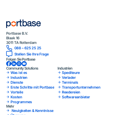
Portbase B.V.
Blaak 16
3011 TA Rotterdam
088 – 625 25 25
Stellen Sie Ihre Frage
Folgen Sie Portbase
Facebook
LinkedIn
Instagram
YouTube
Community Solutions
Industrien
Was ist es
Spediteure
Industrien
Verlader
Dienste
Terminals
Erste Schritte mit Portbase
Transportunternehmen
Vorteile
Reedereien
Kosten
Softwareanbieter
Programmes
Mehr
Neuigkeiten & Kenntnisse