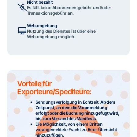
Nicht bezahlt
Es fällt keine Abonnementgebühr und/oder
Transaktionsgebühr an.
Webumgebung
Nutzung des Dienstes ist über eine
Webumgebung möglich.
Vorteile für
Exporteure/Spediteure:
Sendungsverfolgung in Echtzeit:
Ab dem
Zeitpunkt, an dem die Voranmeldung
erfolgt oder die Buchung hinzugefügt wird,
bis zum Versand des Manifests.
Die Möglichkeit, von einem Dritten
vorangemeldete Fracht zu Ihrer Übersicht
hinzuzufügen.