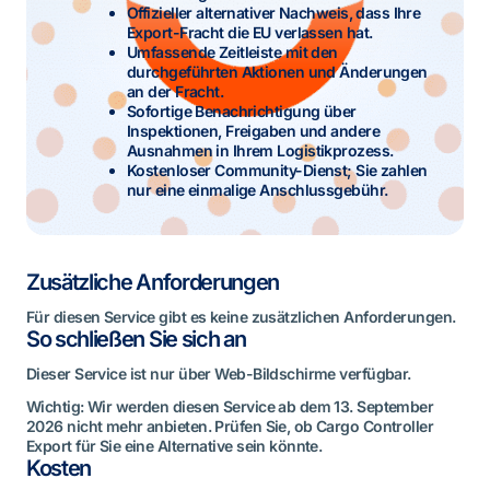
Offizieller alternativer Nachweis, dass Ihre
Export-Fracht die EU verlassen hat.
Umfassende Zeitleiste mit den
durchgeführten Aktionen und Änderungen
an der Fracht.
Sofortige Benachrichtigung über
Inspektionen, Freigaben und andere
Ausnahmen in Ihrem Logistikprozess.
Kostenloser Community-Dienst; Sie zahlen
nur eine einmalige Anschlussgebühr.
Zusätzliche Anforderungen
Für diesen Service gibt es keine zusätzlichen Anforderungen.
So schließen Sie sich an
Dieser Service ist nur über Web-Bildschirme verfügbar.
Wichtig: Wir werden diesen Service ab dem 13. September
2026 nicht mehr anbieten. Prüfen Sie, ob Cargo Controller
Export für Sie eine Alternative sein könnte.
Kosten