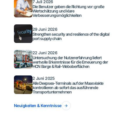
7 Juli 2026
Die Benutzer geben die Richtung vor: große
Wertschätzung und klare
Verbesserungsmöglichkeiten
29 Juni 2026
Strengthen security and resilience of the digital
port supply chain
22 Juni 2026
Untersuchung der Nutzererfahrung liefert
wertvolle Erkenntnisse für die Erneuerung der
HCN Barge & Rail-Weboberflächen
2 Juni 2025
Alle Deepsea-Terminals auf der Maasvlakte
kontrollieren ab sofort das ausführende
Transportunternehmen
Neuigkeiten & Kenntnisse