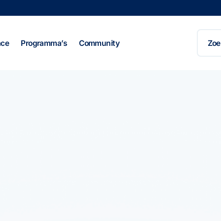
Zoeke
naar:
ace
Programma’s
Community