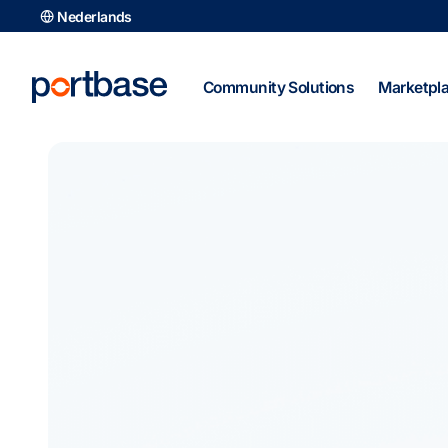
Ga
Nederlands
naar
de
inhoud
Community Solutions
Marketpl