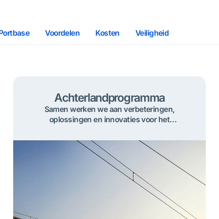
 Portbase
Voordelen
Kosten
Veiligheid
Achterlandprogramma
Samen werken we aan verbeteringen,
oplossingen en innovaties voor het
achterlandvervoer. Voor een
toekomstbestendig containervervoer via de
weg, het water en het spoor.