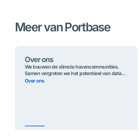
Meer van Portbase
Over ons
We bouwen de slimste havencommunities.
Samen vergroten we het potentieel van data
voor ​​naadloze, duurzame en veilige
Over ons
goederenstromen.