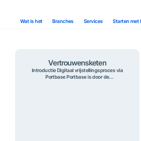
Wat is het
Branches
Services
Starten met
Vertrouwensketen
Introductie Digitaal vrijstellingsproces via
Portbase Portbase is door de
Vertrouwensketen gevraagd om het proces
van het vrijstellen en ophalen van
importcontainers in de Rotterdamse haven
veiliger en betrouwbaarder te maken. In
Portbase services wordt een extra autorisatie
laag toegevoegd. Afhankelijk van jouw rol in de
keten heb je een specifieke service van
Portbase nodig. Vertrouwensketen […]