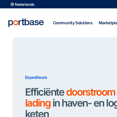
Ga
Nederlands
naar
de
inhoud
Community Solutions
Marketpl
Expediteurs
Efficiënte
doorstroom 
lading
in haven- en log
keten