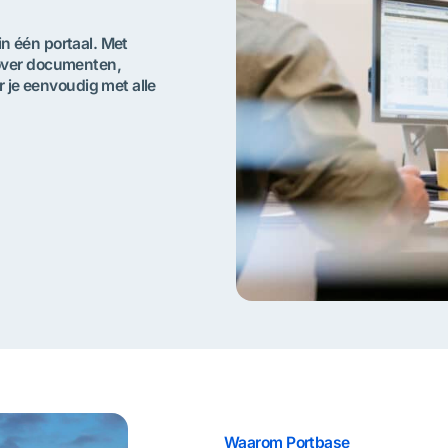
in één portaal. Met
 over documenten,
je eenvoudig met alle
Waarom Portbase