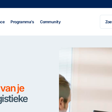
Zoeke
naar:
ace
Programma’s
Community
van je
istieke