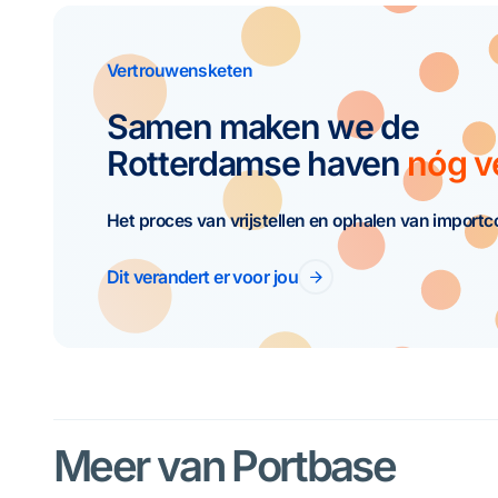
Vertrouwensketen
Samen maken we de
Rotterdamse haven
nóg ve
Het proces van vrijstellen en ophalen van import
Dit verandert er voor jou
Meer van Portbase