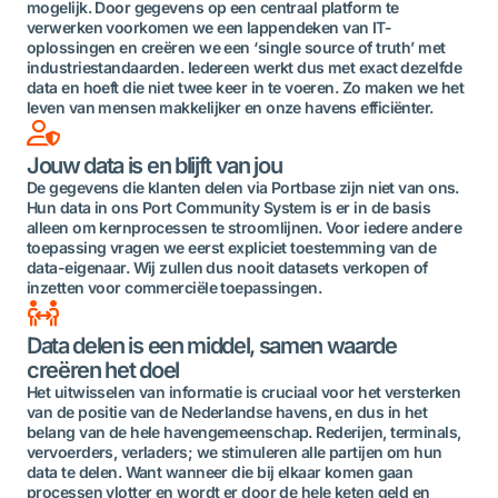
mogelijk. Door gegevens op een centraal platform te
verwerken voorkomen we een lappendeken van IT-
oplossingen en creëren we een ‘single source of truth’ met
industriestandaarden. Iedereen werkt dus met exact dezelfde
data en hoeft die niet twee keer in te voeren. Zo maken we het
leven van mensen makkelijker en onze havens efficiënter.
Jouw data is en blijft van jou
De gegevens die klanten delen via Portbase zijn niet van ons.
Hun data in ons Port Community System is er in de basis
alleen om kernprocessen te stroomlijnen. Voor iedere andere
toepassing vragen we eerst expliciet toestemming van de
data-eigenaar. Wij zullen dus nooit datasets verkopen of
inzetten voor commerciële toepassingen.
Data delen is een middel, samen waarde
creëren het doel
Het uitwisselen van informatie is cruciaal voor het versterken
van de positie van de Nederlandse havens, en dus in het
belang van de hele havengemeenschap. Rederijen, terminals,
vervoerders, verladers; we stimuleren alle partijen om hun
data te delen. Want wanneer die bij elkaar komen gaan
processen vlotter en wordt er door de hele keten geld en