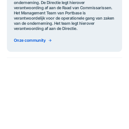
onderneming. De Directie legt hierover
verantwoording af aan de Raad van Commissarissen.
Het Management Team van Portbase is
verantwoordelijk voor de operationele gang van zaken
van de onderneming. Het team legt hierover
verantwoording af aan de Directie.
Onze community
Jaarberichten
Jaarbericht 2025
Jaarbericht 
Jaarbericht 2025 Samenwerking als
Jaarbericht 2024
fundament in een veranderende
vogelvlucht “Sa
wereld In een snel veranderende
sleutel tot succe
Jaarbericht 2025
Jaarbericht 202
wereld was ketensamenwerking in
geldt zowel voo
2025 belangrijker dan ooit.
binnen de haven
Geopolitieke spanningen, toenemende
binnen Portbase.