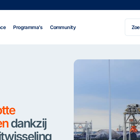
Zoeke
naar:
ace
Programma’s
Community
otte
en
dankzij
itwisseling