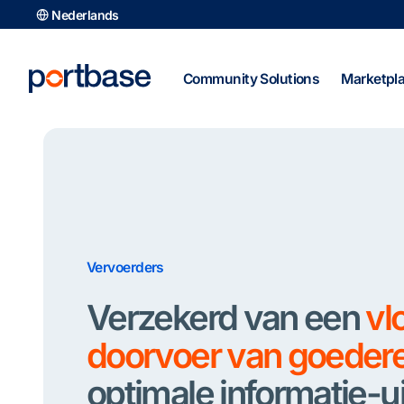
Ga
Nederlands
naar
de
inhoud
Community Solutions
Marketpl
Vervoerders
Verzekerd van een
vl
doorvoer van goeder
optimale informatie-u