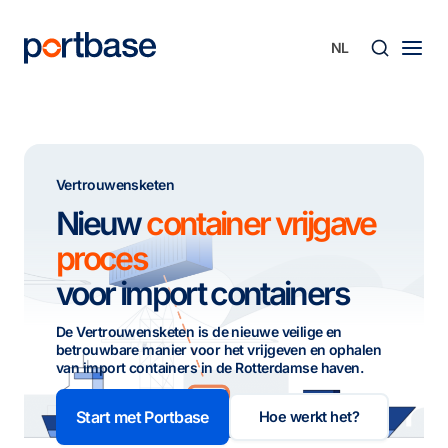
Ga
naar
de
inhoud
Zoek
Vertrouwensketen
Nieuw
container vrijgave
proces
voor import containers
De Vertrouwensketen is de nieuwe veilige en
betrouwbare manier voor het vrijgeven en ophalen
van import containers in de Rotterdamse haven.
Start met Portbase
Hoe werkt het?