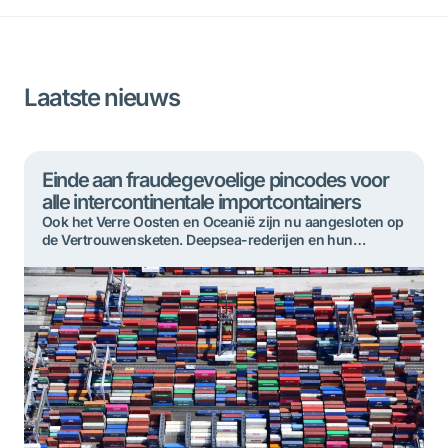
Laatste nieuws
Einde aan fraudegevoelige pincodes voor
alle intercontinentale importcontainers
Ook het Verre Oosten en Oceanië zijn nu aangesloten op
de Vertrouwensketen. Deepsea-rederijen en hun
cargadoors verstrekken voor containers die vanuit deze
regio’s arriveren in Rotterdam géén fraudegevoelige
pincodes meer. Alle intercontinentale containerlading
die in de haven binnenkomt, wordt hierdoor voortaan
afgehandeld via de Vertrouwensketen. Ophalen bij de
deepsea-terminals kan alleen nog op de nieuwe […]