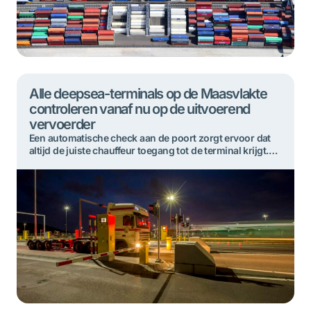
Alle deepsea-terminals op de Maasvlakte
controleren vanaf nu op de uitvoerend
vervoerder
Een automatische check aan de poort zorgt ervoor dat
altijd de juiste chauffeur toegang tot de terminal krijgt.
Deze zogenaamde controle op de uitvoerend vervoerder
werkt nu bij alle deepsea-terminals op de Maasvlakte in
Rotterdam. Mogelijke misstanden bij het afhalen van
containers worden zo verder teruggedrongen. De
deepsea-terminals op de Maasvlakte hebben de
controle op […]