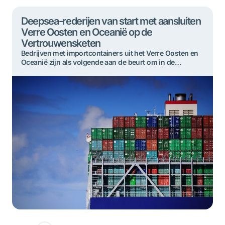
Deepsea-rederijen van start met aansluiten
Verre Oosten en Oceanië op de
Vertrouwensketen
Bedrijven met importcontainers uit het Verre Oosten en
Oceanië zijn als volgende aan de beurt om in de
Rotterdamse haven mee te doen in de
Vertrouwensketen. De rederijen en hun cargadoors zijn
inmiddels gestart met hen aan te sluiten. Vanaf 3
februari 2025 gebeurt het vrijstellen van containers uit
beidevaargebieden alleen nog op de nieuwe […]