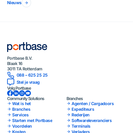
Nieuws
Portbase B.V.
Blaak 16
3011 TA Rotterdam
088 – 625 25 25
Stel je vraag
Volg Portbase
Facebook
LinkedIn
Instagram
YouTube
Community Solutions
Branches
Wat is het
Agenten / Cargadoors
Branches
Expediteurs
Services
Rederijen
Starten met Portbase
Softwareleveranciers
Voordelen
Terminals
Kosten
Verladers