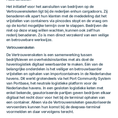
Het initiatief voor het aansluiten van bedrijven op de
Vertrouwensketen ligt bij de rederijen enhun cargadoors. Zij
benaderen elk apart hun klanten met de mededeling dat het
vrijstellen van containers via pincodes stopt en de vraag om
op de kortst mogelijke termijn over te stappen. Bedrijven die
niet op deze vraag willen wachten, kunnen ook zelf hun
rederij benaderen. Zo is men direct verzekerd van een veilige
en betrouwbare werkwijze.
Vertrouwensketen
De Vertrouwensketen is een samenwerking tussen
bedrijfsleven en overheidsinstanties met als doel de
havenlogistiek digitaal weerbaarder te maken. Eén van de
belangrijke onderdelen is het veiliger en betrouwbaarder
vrijstellen en ophalen van importcontainers in de Nederlandse
havens. Dit werkt grotendeels via het Port Community System
van Portbase, het neutrale logistieke platform voor de
Nederlandse havens. In een gesloten logistieke keten met
enkel bekende, geautoriseerde partijen geven bedrijven elkaar
digitaal het recht door voor het bij de terminal ophalen van
een container. Alleen via de Vertrouwensketen geautoriseerde
vervoerders kunnen hun komst bij de deepsea-terminal
voormelden en daar vervolgens terecht.