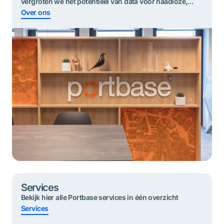
vergroten we het potentieel van data voor ​​naadloze,
duurzame en veilige goederenstromen.
Over ons
Services
Bekijk hier alle Portbase services in één overzicht
Services