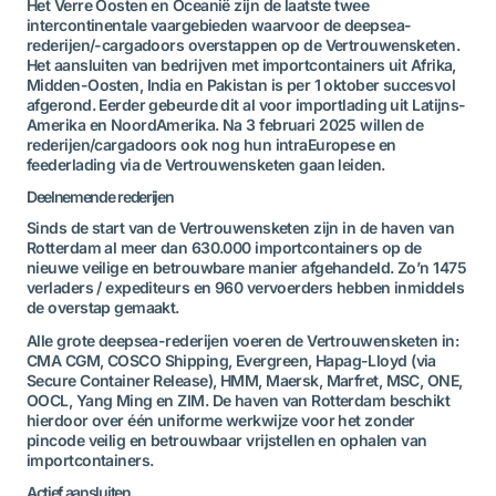
Het Verre Oosten en Oceanië zijn de laatste twee
intercontinentale vaargebieden waarvoor de deepsea-
rederijen/-cargadoors overstappen op de Vertrouwensketen.
Het aansluiten van bedrijven met importcontainers uit Afrika,
Midden-Oosten, India en Pakistan is per 1 oktober succesvol
afgerond. Eerder gebeurde dit al voor importlading uit Latijns-
Amerika en NoordAmerika. Na 3 februari 2025 willen de
rederijen/cargadoors ook nog hun intraEuropese en
feederlading via de Vertrouwensketen gaan leiden.
Deelnemende rederijen
Sinds de start van de Vertrouwensketen zijn in de haven van
Rotterdam al meer dan 630.000 importcontainers op de
nieuwe veilige en betrouwbare manier afgehandeld. Zo’n 1475
verladers / expediteurs en 960 vervoerders hebben inmiddels
de overstap gemaakt.
Alle grote deepsea-rederijen voeren de Vertrouwensketen in:
CMA CGM, COSCO Shipping, Evergreen, Hapag-Lloyd (via
Secure Container Release), HMM, Maersk, Marfret, MSC, ONE,
OOCL, Yang Ming en ZIM. De haven van Rotterdam beschikt
hierdoor over één uniforme werkwijze voor het zonder
pincode veilig en betrouwbaar vrijstellen en ophalen van
importcontainers.
Actief aansluiten