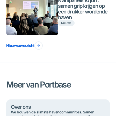
Klantpanels 10 juni:
samen grip krijgen op
een drukker wordende
haven
Nieuws
Nieuwsoverzicht
Meer van Portbase
Over ons
We bouwen de slimste havencommunities. Samen