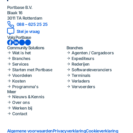
Portbase B.V.
Blaak 16
3011 TA Rotterdam
088 – 625 25 25
Stel je vraag
Volg Portbase
Facebook
LinkedIn
Instagram
YouTube
Community Solutions
Branches
Wat is het
Agenten / Cargadoors
Branches
Expediteurs
Services
Rederijen
Starten met Portbase
Softwareleveranciers
Voordelen
Terminals
Kosten
Verladers
Programma's
Vervoerders
Meer
Nieuws & Kennis
Over ons
Werken bij
Contact
Algemene voorwaarden
Privacyverklaring
Cookieverklaring