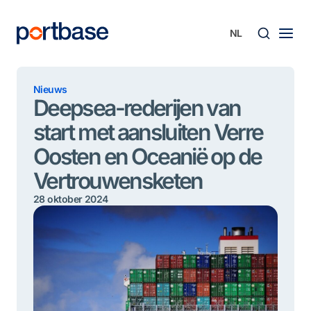
Ga
naar
de
inhoud
Zoek
Nieuws
Deepsea-rederijen van
start met aansluiten Verre
Oosten en Oceanië op de
Vertrouwensketen
28 oktober 2024