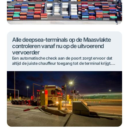
Alle deepsea-terminals op de Maasvlakte
controleren vanaf nu op de uitvoerend
vervoerder
Een automatische check aan de poort zorgt ervoor dat
altijd de juiste chauffeur toegang tot de terminal krijgt.
Deze zogenaamde controle op de uitvoerend vervoerder
werkt nu bij alle deepsea-terminals op de Maasvlakte in
Rotterdam. Mogelijke misstanden bij het afhalen van
containers worden zo verder teruggedrongen. De
deepsea-terminals op de Maasvlakte hebben de
controle op […]