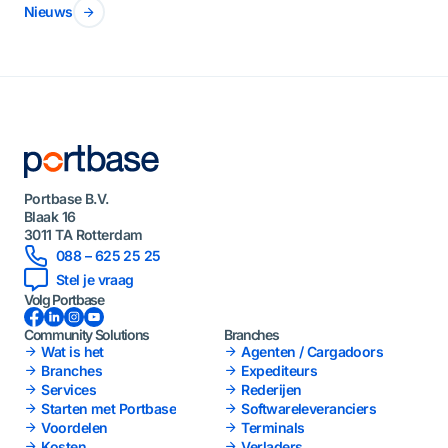
Nieuws
Portbase B.V.
Blaak 16
3011 TA Rotterdam
088 – 625 25 25
Stel je vraag
Volg Portbase
Facebook
LinkedIn
Instagram
YouTube
Community Solutions
Branches
Wat is het
Agenten / Cargadoors
Branches
Expediteurs
Services
Rederijen
Starten met Portbase
Softwareleveranciers
Voordelen
Terminals
Kosten
Verladers