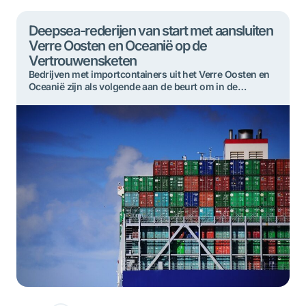
Deepsea-rederijen van start met aansluiten
Verre Oosten en Oceanië op de
Vertrouwensketen
Bedrijven met importcontainers uit het Verre Oosten en
Oceanië zijn als volgende aan de beurt om in de
Rotterdamse haven mee te doen in de
Vertrouwensketen. De rederijen en hun cargadoors zijn
inmiddels gestart met hen aan te sluiten. Vanaf 3
februari 2025 gebeurt het vrijstellen van containers uit
beidevaargebieden alleen nog op de nieuwe […]