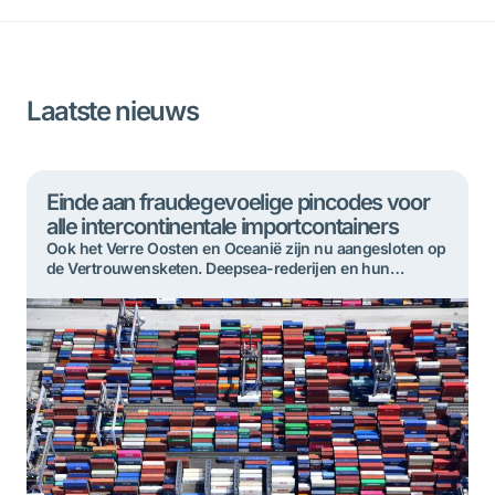
Laatste nieuws
Einde aan fraudegevoelige pincodes voor
alle intercontinentale importcontainers
Ook het Verre Oosten en Oceanië zijn nu aangesloten op
de Vertrouwensketen. Deepsea-rederijen en hun
cargadoors verstrekken voor containers die vanuit deze
regio’s arriveren in Rotterdam géén fraudegevoelige
pincodes meer. Alle intercontinentale containerlading
die in de haven binnenkomt, wordt hierdoor voortaan
afgehandeld via de Vertrouwensketen. Ophalen bij de
deepsea-terminals kan alleen nog op de nieuwe […]