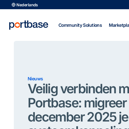
Ga
Nederlands
naar
de
inhoud
Community Solutions
Marketpl
Nieuws
Veilig verbinden m
Portbase: migreer 
december 2025 je