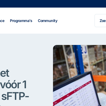
Zoeke
naar:
ace
Programma’s
Community
et
vóór 1
 sFTP-