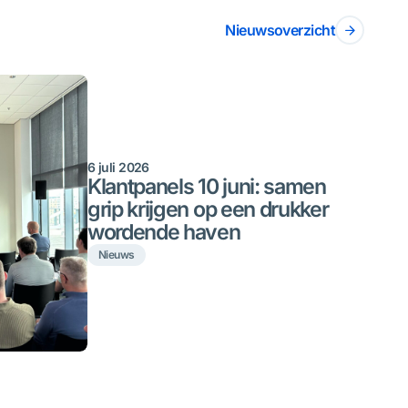
Nieuwsoverzicht
6 juli 2026
Klantpanels 10 juni: samen
grip krijgen op een drukker
wordende haven
Nieuws