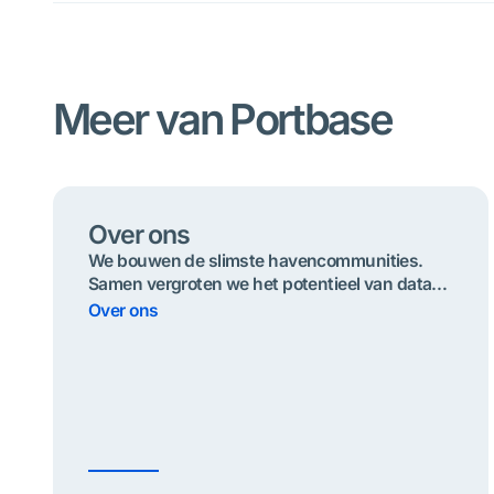
Meer van Portbase
Over ons
We bouwen de slimste havencommunities.
Samen vergroten we het potentieel van data
voor ​​naadloze, duurzame en veilige
Over ons
goederenstromen.