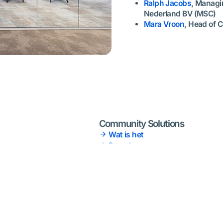
Ralph Jacobs
, Managi
Nederland BV (MSC)
Mara Vroon
, Head of 
Community Solutions
Wat is het
Branches
Services
Starten met Portbase
Voordelen
Kosten
Programma's