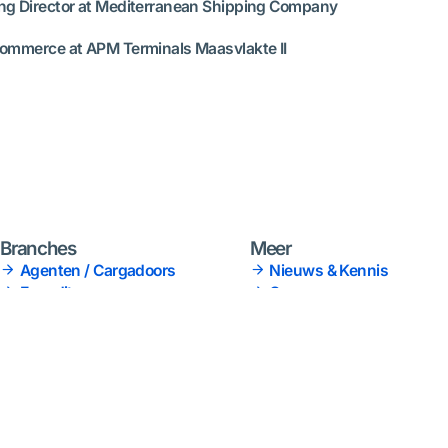
ng Director at Mediterranean Shipping Company
Commerce at APM Terminals Maasvlakte II
Branches
Meer
Agenten / Cargadoors
Nieuws & Kennis
Expediteurs
Over ons
Rederijen
Werken bij
Softwareleveranciers
Contact
Terminals
Verladers
Vervoerders