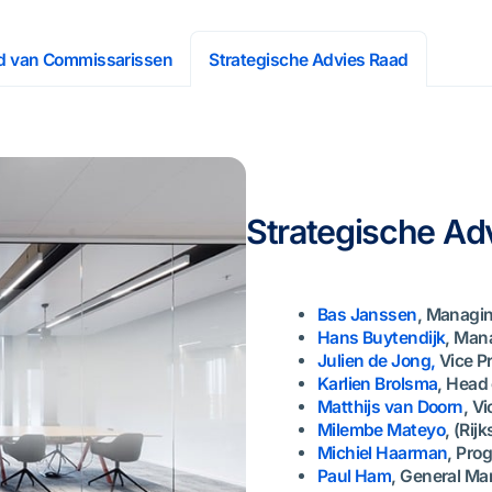
d van Commissarissen
Strategische Advies Raad
Strategische Ad
Bas Janssen
, Managin
Hans Buytendijk
, Man
Julien de Jong,
Vice Pr
Karlien Brolsma
, Head
Matthijs van Doorn
, V
Milembe Mateyo
, (Ri
Michiel Haarman
, Pro
Paul Ham
, General M