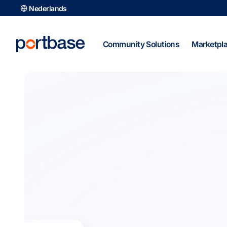
Ga
Nederlands
naar
de
inhoud
Community Solutions
Marketpl