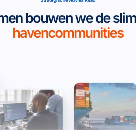
Strategische Advies Raad
men bouwen we de slim
havencommunities