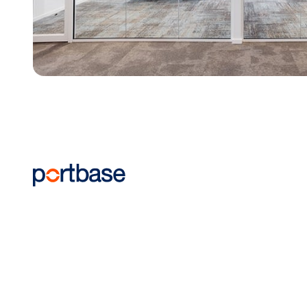
Portbase B.V.
Blaak 16
3011 TA Rotterdam
088 – 625 25 25
Stel je vraag
Volg Portbase
Facebook
LinkedIn
Instagram
YouTube