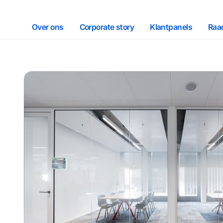
Over ons
Corporate story
Klantpanels
Raa