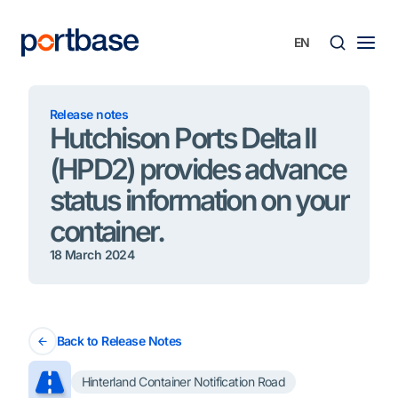
Skip
to
content
Searc
Release notes
Hutchison Ports Delta II
(HPD2) provides advance
status information on your
container.
18 March 2024
Back to Release Notes
Hinterland Container Notification Road