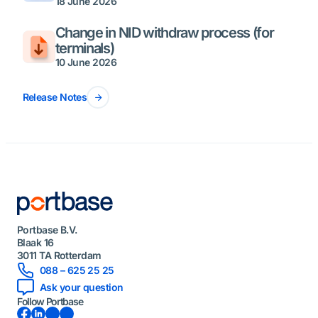
18 June 2026
Change in NID withdraw process (for
terminals)
10 June 2026
Release Notes
Portbase B.V.
Blaak 16
3011 TA Rotterdam
088 – 625 25 25
Ask your question
Follow Portbase
Facebook
LinkedIn
Instagram
YouTube