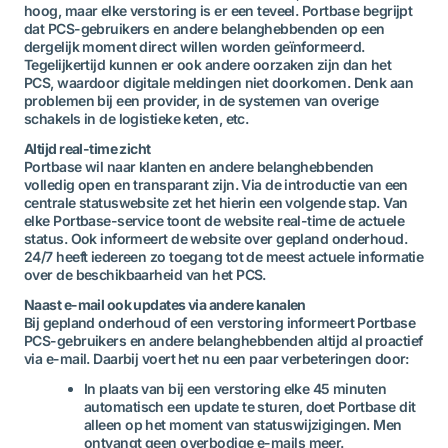
hoog, maar elke verstoring is er een teveel. Portbase begrijpt
dat PCS-gebruikers en andere belanghebbenden op een
dergelijk moment direct willen worden geïnformeerd.
Tegelijkertijd kunnen er ook andere oorzaken zijn dan het
PCS, waardoor digitale meldingen niet doorkomen. Denk aan
problemen bij een provider, in de systemen van overige
schakels in de logistieke keten, etc.
Altijd real-time zicht
Portbase wil naar klanten en andere belanghebbenden
volledig open en transparant zijn. Via de introductie van een
centrale statuswebsite zet het hierin een volgende stap. Van
elke Portbase-service toont de website real-time de actuele
status. Ook informeert de website over gepland onderhoud.
24/7 heeft iedereen zo toegang tot de meest actuele informatie
over de beschikbaarheid van het PCS.
Naast e-mail ook updates via andere kanalen
Bij gepland onderhoud of een verstoring informeert Portbase
PCS-gebruikers en andere belanghebbenden altijd al proactief
via e-mail. Daarbij voert het nu een paar verbeteringen door:
In plaats van bij een verstoring elke 45 minuten
automatisch een update te sturen, doet Portbase dit
alleen op het moment van statuswijzigingen. Men
ontvangt geen overbodige e-mails meer.