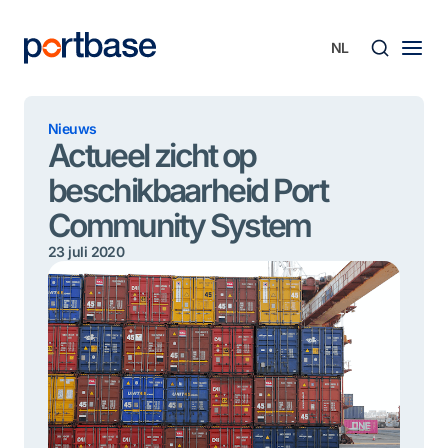
Ga
naar
de
inhoud
Zoek
Nieuws
Actueel zicht op
beschikbaarheid Port
Community System
23 juli 2020