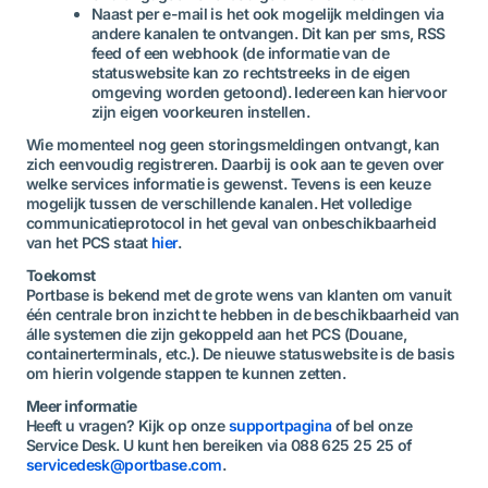
Naast per e-mail is het ook mogelijk meldingen via
andere kanalen te ontvangen. Dit kan per sms, RSS
feed of een webhook (de informatie van de
statuswebsite kan zo rechtstreeks in de eigen
omgeving worden getoond). Iedereen kan hiervoor
zijn eigen voorkeuren instellen.
Wie momenteel nog geen storingsmeldingen ontvangt, kan
zich eenvoudig registreren. Daarbij is ook aan te geven over
welke services informatie is gewenst. Tevens is een keuze
mogelijk tussen de verschillende kanalen. Het volledige
communicatieprotocol in het geval van onbeschikbaarheid
van het PCS staat
hier
.
Toekomst
Portbase is bekend met de grote wens van klanten om vanuit
één centrale bron inzicht te hebben in de beschikbaarheid van
álle systemen die zijn gekoppeld aan het PCS (Douane,
containerterminals, etc.). De nieuwe statuswebsite is de basis
om hierin volgende stappen te kunnen zetten.
Meer informatie
Heeft u vragen? Kijk op onze
supportpagina
of bel onze
Service Desk. U kunt hen bereiken via 088 625 25 25 of
servicedesk@portbase.com
.