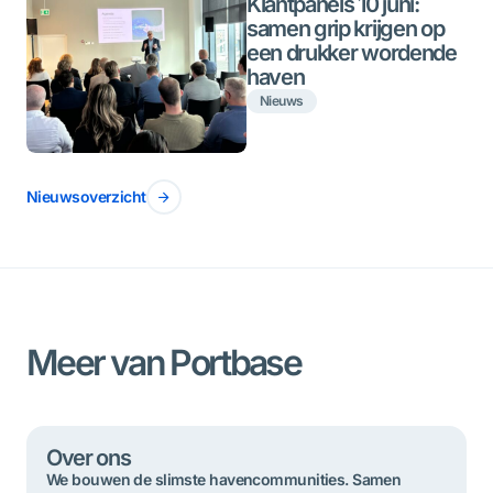
Klantpanels 10 juni:
samen grip krijgen op
een drukker wordende
haven
Nieuws
Nieuwsoverzicht
Meer van Portbase
Over ons
We bouwen de slimste havencommunities. Samen