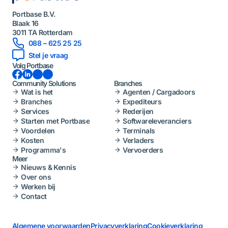
Portbase B.V.
Blaak 16
3011 TA Rotterdam
088 – 625 25 25
Stel je vraag
Volg Portbase
Facebook
LinkedIn
Instagram
YouTube
Community Solutions
Branches
Wat is het
Agenten / Cargadoors
Branches
Expediteurs
Services
Rederijen
Starten met Portbase
Softwareleveranciers
Voordelen
Terminals
Kosten
Verladers
Programma's
Vervoerders
Meer
Nieuws & Kennis
Over ons
Werken bij
Contact
Algemene voorwaarden
Privacyverklaring
Cookieverklaring