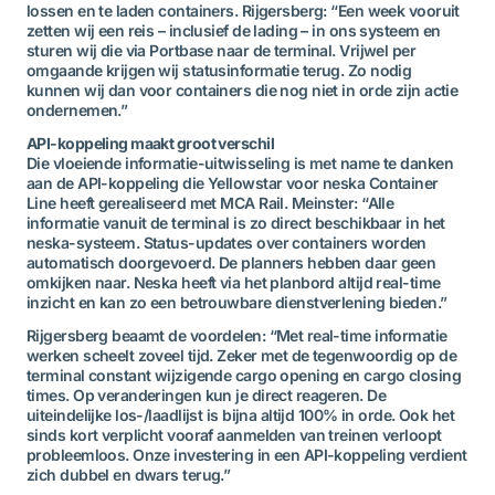
lossen en te laden containers. Rijgersberg: “Een week vooruit
zetten wij een reis – inclusief de lading – in ons systeem en
sturen wij die via Portbase naar de terminal. Vrijwel per
omgaande krijgen wij statusinformatie terug. Zo nodig
kunnen wij dan voor containers die nog niet in orde zijn actie
ondernemen.”
API-koppeling maakt groot verschil
Die vloeiende informatie-uitwisseling is met name te danken
aan de API-koppeling die Yellowstar voor neska Container
Line heeft gerealiseerd met MCA Rail. Meinster: “Alle
informatie vanuit de terminal is zo direct beschikbaar in het
neska-systeem. Status-updates over containers worden
automatisch doorgevoerd. De planners hebben daar geen
omkijken naar. Neska heeft via het planbord altijd real-time
inzicht en kan zo een betrouwbare dienstverlening bieden.”
Rijgersberg beaamt de voordelen: “Met real-time informatie
werken scheelt zoveel tijd. Zeker met de tegenwoordig op de
terminal constant wijzigende cargo opening en cargo closing
times. Op veranderingen kun je direct reageren. De
uiteindelijke los-/laadlijst is bijna altijd 100% in orde. Ook het
sinds kort verplicht vooraf aanmelden van treinen verloopt
probleemloos. Onze investering in een API-koppeling verdient
zich dubbel en dwars terug.”