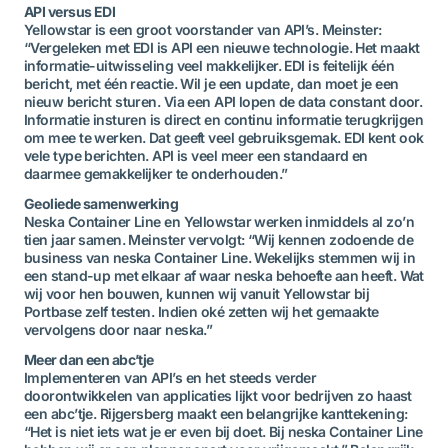
API versus EDI
Yellowstar is een groot voorstander van API’s. Meinster:
“Vergeleken met EDI is API een nieuwe technologie. Het maakt
informatie-uitwisseling veel makkelijker. EDI is feitelijk één
bericht, met één reactie. Wil je een update, dan moet je een
nieuw bericht sturen. Via een API lopen de data constant door.
Informatie insturen is direct en continu informatie terugkrijgen
om mee te werken. Dat geeft veel gebruiksgemak. EDI kent ook
vele type berichten. API is veel meer een standaard en
daarmee gemakkelijker te onderhouden.”
Geoliede samenwerking
Neska Container Line en Yellowstar werken inmiddels al zo’n
tien jaar samen. Meinster vervolgt: “Wij kennen zodoende de
business van neska Container Line. Wekelijks stemmen wij in
een stand-up met elkaar af waar neska behoefte aan heeft. Wat
wij voor hen bouwen, kunnen wij vanuit Yellowstar bij
Portbase zelf testen. Indien oké zetten wij het gemaakte
vervolgens door naar neska.”
Meer dan een abc’tje
Implementeren van API’s en het steeds verder
doorontwikkelen van applicaties lijkt voor bedrijven zo haast
een abc’tje. Rijgersberg maakt een belangrijke kanttekening:
“Het is niet iets wat je er even bij doet. Bij neska Container Line