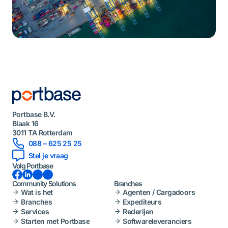
Portbase B.V.
Blaak 16
3011 TA Rotterdam
088 – 625 25 25
Stel je vraag
Volg Portbase
Facebook
LinkedIn
Instagram
YouTube
Community Solutions
Branches
Wat is het
Agenten / Cargadoors
Branches
Expediteurs
Services
Rederijen
Starten met Portbase
Softwareleveranciers