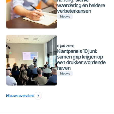
waardering én heldere
verbeterkansen
Nieuws
6 juli 2026
Klantpanels 10 juni:
samen grip krijgen op
een drukker wordende
haven
Nieuws
Nieuwsoverzicht