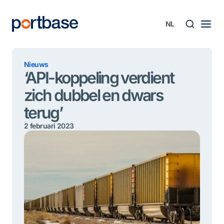
Ga
naar
de
inhoud
Zoek
Nieuws
‘API-koppeling verdient
zich dubbel en dwars
terug’
2 februari 2023