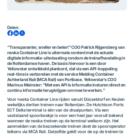
Delen
:
“Transparanter, sneller en beter!” COO Patrick Rijgersberg van
neska Container Line is uitermate content met de actuele
digitale informatie-uitwisseling rondom de treinafhandeling in
de Rotterdamse haven. De basis hiervoor is een door
Yellowstar ontwikkeld planbord, dat via een API-koppeling
real-time is verbonden met de service Melding Container
Achterland Rail (MCA Rail) van Portbase. Yellowstar’s COO
Marinus Meinster: “Met een API is informatie insturen direct en
continu informatie terugkrijgen om mee te werken.”
Voor neska Container Line rijden vanuit Düsseldorf en Keulen
wekelijks dertien treinen naar Rotterdam. De Hutchison Ports
ECT Delta terminal is één van de draaipunten. Via een
vaststaand spoorboekje is voor een heel jaar vooruit bekend
wanneer de neska-treinen op de terminal welkom zijn. Het
aanmelden van de bezoekende treinen doet de spooroperator
telkens via MCA Rail. Datzelfde geldt voor de op de treinen te