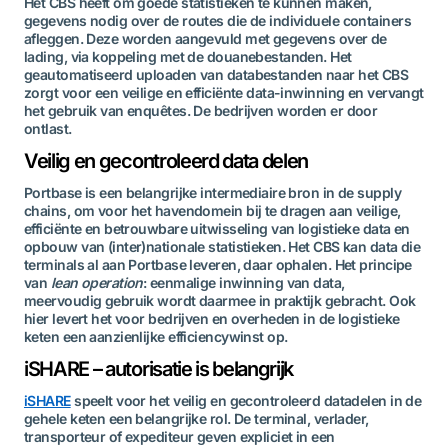
Het CBS heeft om goede statistieken te kunnen maken,
gegevens nodig over de routes die de individuele containers
afleggen. Deze worden aangevuld met gegevens over de
lading, via koppeling met de douanebestanden. Het
geautomatiseerd uploaden van databestanden naar het CBS
zorgt voor een veilige en efficiënte data-inwinning en vervangt
het gebruik van enquêtes. De bedrijven worden er door
ontlast.
Veilig en gecontroleerd data delen
Portbase is een belangrijke intermediaire bron in de supply
chains, om voor het havendomein bij te dragen aan veilige,
efficiënte en betrouwbare uitwisseling van logistieke data en
opbouw van (inter)nationale statistieken. Het CBS kan data die
terminals al aan Portbase leveren, daar ophalen. Het principe
van
lean operation
: eenmalige inwinning van data,
meervoudig gebruik wordt daarmee in praktijk gebracht. Ook
hier levert het voor bedrijven en overheden in de logistieke
keten een aanzienlijke efficiencywinst op.
iSHARE – autorisatie is belangrijk
iSHARE
speelt voor het veilig en gecontroleerd datadelen in de
gehele keten een belangrijke rol. De terminal, verlader,
transporteur of expediteur geven expliciet in een