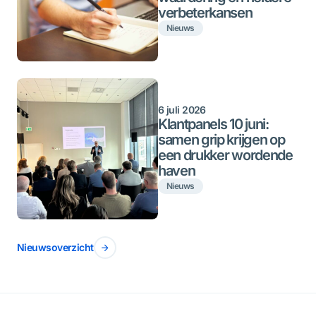
verbeterkansen
Nieuws
6 juli 2026
Klantpanels 10 juni:
samen grip krijgen op
een drukker wordende
haven
Nieuws
Nieuwsoverzicht