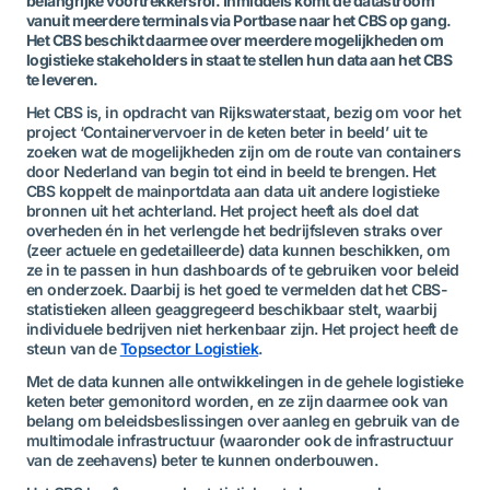
belangrijke voortrekkersrol. Inmiddels komt de datastroom
vanuit meerdere terminals via Portbase naar het CBS op gang.
Het CBS beschikt daarmee over meerdere mogelijkheden om
logistieke stakeholders in staat te stellen hun data aan het CBS
te leveren.
Het CBS is, in opdracht van Rijkswaterstaat, bezig om voor het
project ‘Containervervoer in de keten beter in beeld’ uit te
zoeken wat de mogelijkheden zijn om de route van containers
door Nederland van begin tot eind in beeld te brengen. Het
CBS koppelt de mainportdata aan data uit andere logistieke
bronnen uit het achterland. Het project heeft als doel dat
overheden én in het verlengde het bedrijfsleven straks over
(zeer actuele en gedetailleerde) data kunnen beschikken, om
ze in te passen in hun dashboards of te gebruiken voor beleid
en onderzoek. Daarbij is het goed te vermelden dat het CBS-
statistieken alleen geaggregeerd beschikbaar stelt, waarbij
individuele bedrijven niet herkenbaar zijn. Het project heeft de
steun van de
Topsector Logistiek
.
Met de data kunnen alle ontwikkelingen in de gehele logistieke
keten beter gemonitord worden, en ze zijn daarmee ook van
belang om beleidsbeslissingen over aanleg en gebruik van de
multimodale infrastructuur (waaronder ook de infrastructuur
van de zeehavens) beter te kunnen onderbouwen.