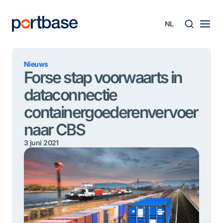
Ga
naar
de
inhoud
Zoek
Nieuws
Forse stap voorwaarts in
dataconnectie
containergoederenvervoer
naar CBS
3 juni 2021