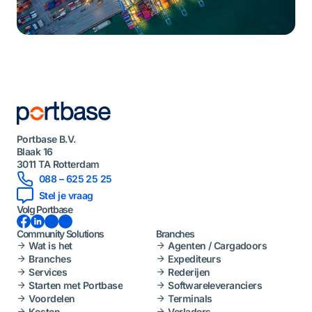
Portbase B.V.
Blaak 16
3011 TA Rotterdam
088 – 625 25 25
Stel je vraag
Volg Portbase
Facebook
LinkedIn
Instagram
YouTube
Community Solutions
Branches
Wat is het
Agenten / Cargadoors
Branches
Expediteurs
Services
Rederijen
Starten met Portbase
Softwareleveranciers
Voordelen
Terminals
Kosten
Verladers