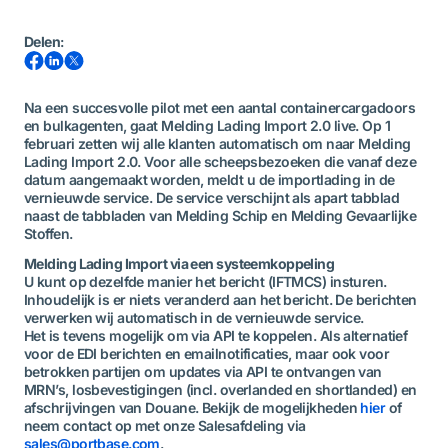
Delen
:
Na een succesvolle pilot met een aantal containercargadoors
en bulkagenten, gaat Melding Lading Import 2.0 live. Op 1
februari zetten wij alle klanten automatisch om naar Melding
Lading Import 2.0. Voor alle scheepsbezoeken die vanaf deze
datum aangemaakt worden, meldt u de importlading in de
vernieuwde service. De service verschijnt als apart tabblad
naast de tabbladen van Melding Schip en Melding Gevaarlijke
Stoffen.
Melding Lading Import via een systeemkoppeling
U kunt op dezelfde manier het bericht (IFTMCS) insturen.
Inhoudelijk is er niets veranderd aan het bericht. De berichten
verwerken wij automatisch in de vernieuwde service.
Het is tevens mogelijk om via API te koppelen. Als alternatief
voor de EDI berichten en emailnotificaties, maar ook voor
betrokken partijen om updates via API te ontvangen van
MRN’s, losbevestigingen (incl. overlanded en shortlanded) en
afschrijvingen van Douane. Bekijk de mogelijkheden
hier
of
neem contact op met onze Salesafdeling via
sales@portbase.com
.