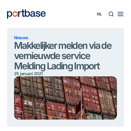
Ga
naar
de
inhoud
Zoek
Nieuws
Makkelijker melden via de
vernieuwde service
Melding Lading Import
25 januari 2021