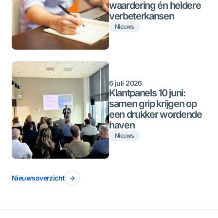
waardering én heldere
verbeterkansen
Nieuws
6 juli 2026
Klantpanels 10 juni:
samen grip krijgen op
een drukker wordende
haven
Nieuws
Nieuwsoverzicht