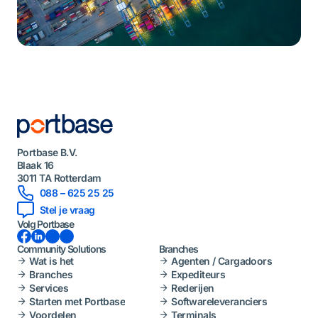
Portbase B.V.
Blaak 16
3011 TA Rotterdam
088 – 625 25 25
Stel je vraag
Volg Portbase
Facebook
LinkedIn
Instagram
YouTube
Community Solutions
Branches
Wat is het
Agenten / Cargadoors
Branches
Expediteurs
Services
Rederijen
Starten met Portbase
Softwareleveranciers
Voordelen
Terminals