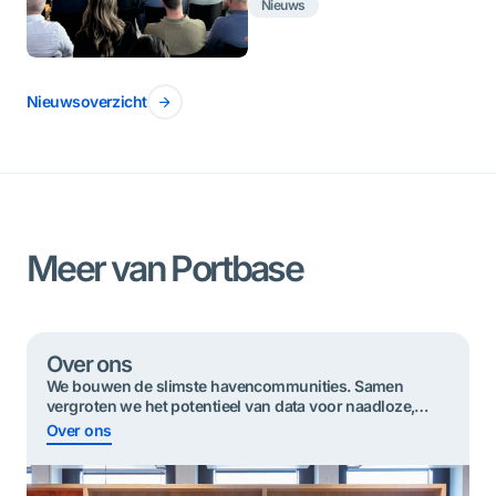
Nieuws
Nieuwsoverzicht
Meer van Portbase
Over ons
We bouwen de slimste havencommunities. Samen
vergroten we het potentieel van data voor ​​naadloze,
duurzame en veilige goederenstromen.
Over ons