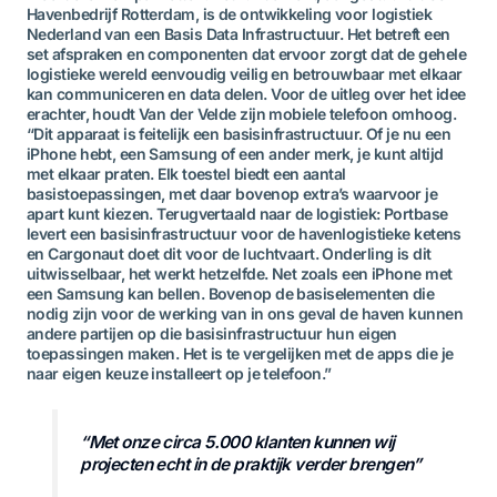
Havenbedrijf Rotterdam, is de ontwikkeling voor logistiek
Nederland van een Basis Data Infrastructuur. Het betreft een
set afspraken en componenten dat ervoor zorgt dat de gehele
logistieke wereld eenvoudig veilig en betrouwbaar met elkaar
kan communiceren en data delen. Voor de uitleg over het idee
erachter, houdt Van der Velde zijn mobiele telefoon omhoog.
“Dit apparaat is feitelijk een basisinfrastructuur. Of je nu een
iPhone hebt, een Samsung of een ander merk, je kunt altijd
met elkaar praten. Elk toestel biedt een aantal
basistoepassingen, met daar bovenop extra’s waarvoor je
apart kunt kiezen. Terugvertaald naar de logistiek: Portbase
levert een basisinfrastructuur voor de havenlogistieke ketens
en Cargonaut doet dit voor de luchtvaart. Onderling is dit
uitwisselbaar, het werkt hetzelfde. Net zoals een iPhone met
een Samsung kan bellen. Bovenop de basiselementen die
nodig zijn voor de werking van in ons geval de haven kunnen
andere partijen op die basisinfrastructuur hun eigen
toepassingen maken. Het is te vergelijken met de apps die je
naar eigen keuze installeert op je telefoon.”
“Met onze circa 5.000 klanten kunnen wij
projecten echt in de praktijk verder brengen”