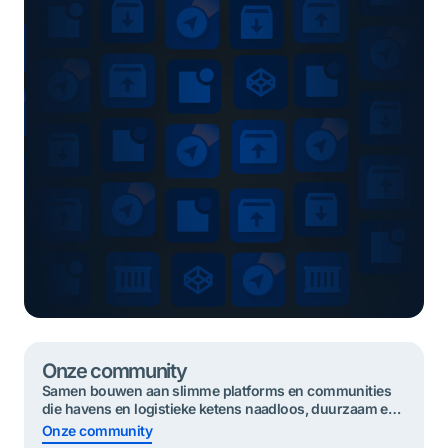
Onze community
Samen bouwen aan slimme platforms en communities
die havens en logistieke ketens naadloos, duurzaam en
veilig maken.​ Samen bouwen we de slimste
Onze community
havencommunities. Dat is onze missie. Een belangrijk