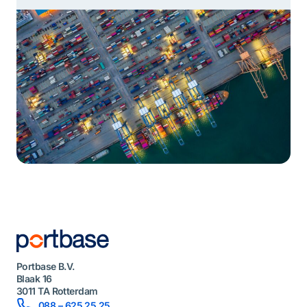
woord in deze missie is samen, want Portbase werkt
voor alle organisaties in onze community. Dit betekent
dat we een neutrale positie innemen in de haven. Een
dochteronderneming […]
Portbase B.V.
Blaak 16
3011 TA Rotterdam
088 – 625 25 25