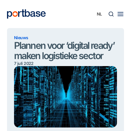
Ga
naar
de
inhoud
Zoek
Nieuws
Plannen voor ‘digital ready’
maken logistieke sector
7 juli 2022