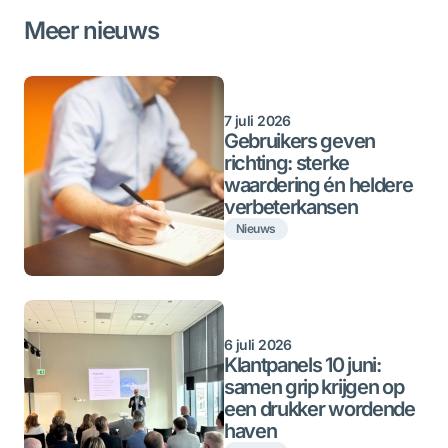
Meer nieuws
7 juli 2026
Gebruikers geven
richting: sterke
waardering én heldere
verbeterkansen
Nieuws
6 juli 2026
Klantpanels 10 juni:
samen grip krijgen op
een drukker wordende
haven