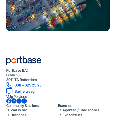
Portbase B.V.
Blaak 16
3011 TA Rotterdam
088 – 625 25 25
Stel je vraag
Volg Portbase
Facebook
LinkedIn
Instagram
YouTube
Community Solutions
Branches
Wat is het
Agenten / Cargadoors
Branches
Expediteurs