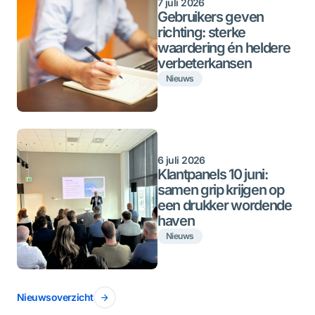
7 juli 2026
Gebruikers geven
richting: sterke
waardering én heldere
verbeterkansen
Nieuws
6 juli 2026
Klantpanels 10 juni:
samen grip krijgen op
een drukker wordende
haven
Nieuws
Nieuwsoverzicht