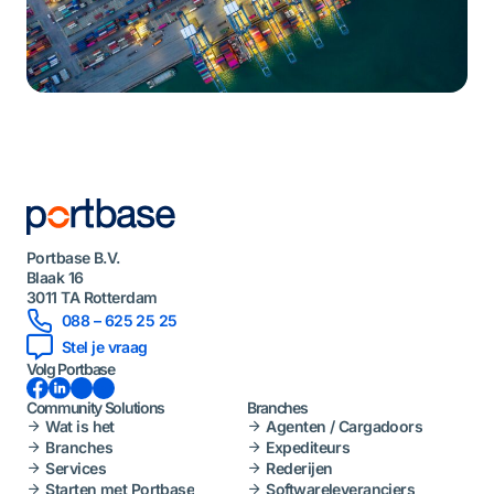
Portbase B.V.
Blaak 16
3011 TA Rotterdam
088 – 625 25 25
Stel je vraag
Volg Portbase
Facebook
LinkedIn
Instagram
YouTube
Community Solutions
Branches
Wat is het
Agenten / Cargadoors
Branches
Expediteurs
Services
Rederijen
Starten met Portbase
Softwareleveranciers