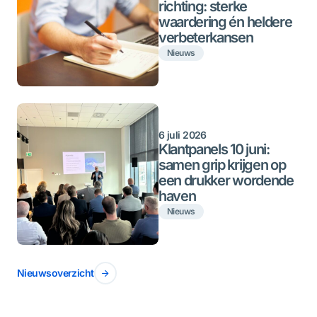
richting: sterke
waardering én heldere
verbeterkansen
Nieuws
6 juli 2026
Klantpanels 10 juni:
samen grip krijgen op
een drukker wordende
haven
Nieuws
Nieuwsoverzicht