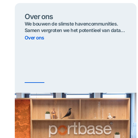
Over ons
We bouwen de slimste havencommunities.
Samen vergroten we het potentieel van data
voor ​​naadloze, duurzame en veilige
Over ons
goederenstromen.