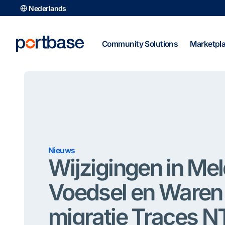
Ga
Nederlands
naar
de
inhoud
Community Solutions
Marketpl
Nieuws
Wijzigingen in Me
Voedsel en Ware
migratie Traces N