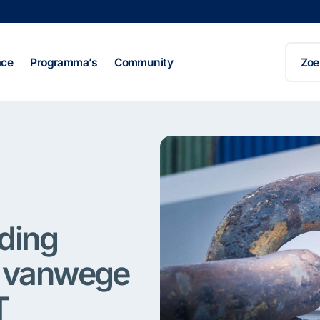
Zoeke
naar:
ace
Programma’s
Community
lding
n vanwege
T