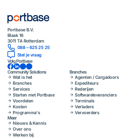
Portbase B.V.
Blaak 16
3011 TA Rotterdam
088 – 625 25 25
Stel je vraag
Volg Portbase
Facebook
LinkedIn
Instagram
YouTube
Community Solutions
Branches
Wat is het
Agenten / Cargadoors
Branches
Expediteurs
Services
Rederijen
Starten met Portbase
Softwareleveranciers
Voordelen
Terminals
Kosten
Verladers
Programma's
Vervoerders
Meer
Nieuws & Kennis
Over ons
Werken bij