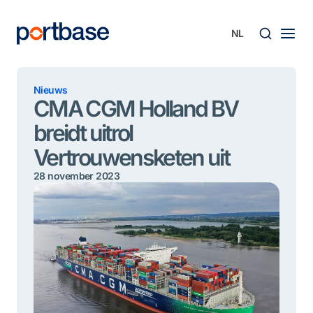
Ga
naar
de
inhoud
Zoek
Nieuws
CMA CGM Holland BV
breidt uitrol
Vertrouwensketen uit
28 november 2023