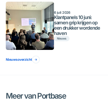
6 juli 2026
Klantpanels 10 juni:
samen grip krijgen op
een drukker wordende
haven
Nieuws
Nieuwsoverzicht
Meer van Portbase