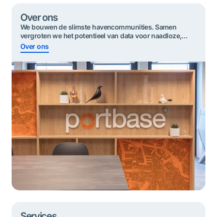
Over ons
We bouwen de slimste havencommunities. Samen
vergroten we het potentieel van data voor ​​naadloze,
duurzame en veilige goederenstromen.
Over ons
Services