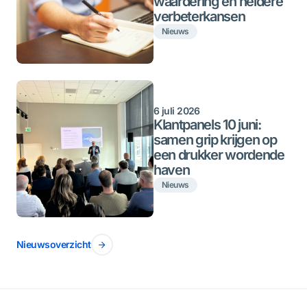
waardering én heldere
verbeterkansen
Nieuws
6 juli 2026
Klantpanels 10 juni:
samen grip krijgen op
een drukker wordende
haven
Nieuws
Nieuwsoverzicht