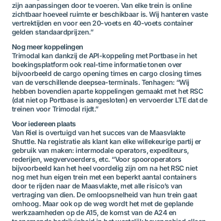
zijn aanpassingen door te voeren. Van elke trein is online
zichtbaar hoeveel ruimte er beschikbaar is. Wij hanteren vaste
vertrektijden en voor een 20-voets en 40-voets container
gelden standaardprijzen.”
Nog meer koppelingen
Trimodal kan dankzij de API-koppeling met Portbase in het
boekingsplatform ook real-time informatie tonen over
bijvoorbeeld de cargo opening times en cargo closing times
van de verschillende deepsea-terminals. Tenhagen: “Wij
hebben bovendien aparte koppelingen gemaakt met het RSC
(dat niet op Portbase is aangesloten) en vervoerder LTE dat de
treinen voor Trimodal rijdt.”
Voor iedereen plaats
Van Riel is overtuigd van het succes van de Maasvlakte
Shuttle. Na registratie als klant kan elke willekeurige partij er
gebruik van maken: intermodale operators, expediteurs,
rederijen, wegvervoerders, etc. “Voor spooroperators
bijvoorbeeld kan het heel voordelig zijn om na het RSC niet
nog met hun eigen trein met een beperkt aantal containers
door te rijden naar de Maasvlakte, met alle risico’s van
vertraging van dien. De omloopsnelheid van hun trein gaat
omhoog. Maar ook op de weg wordt het met de geplande
werkzaamheden op de A15, de komst van de A24 en