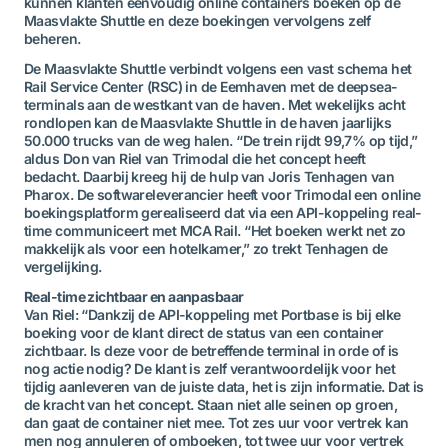
kunnen klanten eenvoudig online containers boeken op de
Maasvlakte Shuttle en deze boekingen vervolgens zelf
beheren.
De Maasvlakte Shuttle verbindt volgens een vast schema het
Rail Service Center (RSC) in de Eemhaven met de deepsea-
terminals aan de westkant van de haven. Met wekelijks acht
rondlopen kan de Maasvlakte Shuttle in de haven jaarlijks
50.000 trucks van de weg halen. “De trein rijdt 99,7% op tijd,”
aldus Don van Riel van Trimodal die het concept heeft
bedacht. Daarbij kreeg hij de hulp van Joris Tenhagen van
Pharox. De softwareleverancier heeft voor Trimodal een online
boekingsplatform gerealiseerd dat via een API-koppeling real-
time communiceert met MCA Rail. “Het boeken werkt net zo
makkelijk als voor een hotelkamer,” zo trekt Tenhagen de
vergelijking.
Real-time zichtbaar en aanpasbaar
Van Riel: “Dankzij de API-koppeling met Portbase is bij elke
boeking voor de klant direct de status van een container
zichtbaar. Is deze voor de betreffende terminal in orde of is
nog actie nodig? De klant is zelf verantwoordelijk voor het
tijdig aanleveren van de juiste data, het is zijn informatie. Dat is
de kracht van het concept. Staan niet alle seinen op groen,
dan gaat de container niet mee. Tot zes uur voor vertrek kan
men nog annuleren of omboeken, tot twee uur voor vertrek