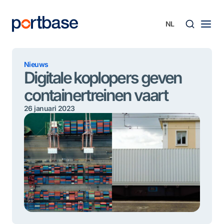
Ga
naar
de
inhoud
Zoek
Nieuws
Digitale koplopers geven
containertreinen vaart
26 januari 2023