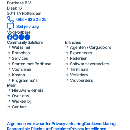
Portbase B.V.
Blaak 16
3011 TA Rotterdam
088 – 625 25 25
Stel je vraag
Volg Portbase
Facebook
LinkedIn
Instagram
YouTube
Community Solutions
Branches
Wat is het
Agenten / Cargadoors
Branches
Expediteurs
Services
Rederijen
Starten met Portbase
Softwareleveranciers
Voordelen
Terminals
Kosten
Verladers
Programma's
Vervoerders
Meer
Nieuws & Kennis
Over ons
Werken bij
Contact
Algemene voorwaarden
Privacyverklaring
Cookieverklaring
Responsible Disclosure
Disclaimer
Privacy instellingen