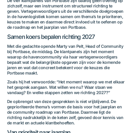
De vier klantpanels van Portbase zijn daarbij geen overleg op
zichzelf, maar een instrument om structureel richting te
geven. Vertegenwoordigers uit de verschillende doelgroepen
in de havenlogistiek komen samen om thema’s te prioriteren,
keuzes te maken en daarmee direct invloed uit te oefenen op
de roadmap en het jaarplan van Portbase.
Samen koers bepalen richting 2027
Met die gedachte opende Marty van Pelt, Head of Community
bij Portbase, de middag. De klantpanels zijn het moment
waarop de havencommunity via haar vertegenwoordigers
bepaalt wat de belangrijkste opgaven zijn voor de komende
jaren en wat dat concreet betekent voor de keuzes die
Portbase maakt.
Zoals hij het verwoordde: “Het moment waarop we met elkaar
het gesprek aangaan. Wat willen we nu? Waar staan we
vandaag? En welke stappen zetten we richting 2027?”
De opbrengst van deze gesprekken is niet vrijblijvend. De
geprioriteerde thema’s vormen de basis voor het jaarplan en
de community roadmap van Portbase. Daarmee ligt de
richting nadrukkelijk in de keten zelf, gevoed door kennis van
de markt en actuele klantbehoeften.
Van prioriteit naar jaarplan