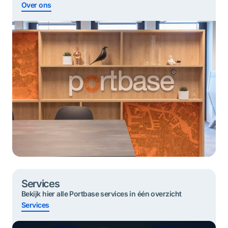
duurzame en veilige goederenstromen.
Over ons
Services
Bekijk hier alle Portbase services in één overzicht
Services