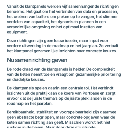
Vanuit de klantpanels werden vijf samenhangende richtingen
benoemd. Het gaat om het verbinden van data en processen,
het creëren van buffers om pieken op te vangen, het slimmer
verdelen van capaciteit, het dynamisch plannen in een
veranderlijke omgeving en het optimaal inzetten van
equipment.
Deze richtingen zijn geen losse ideeën, maar input voor
verdere uitwerking in de roadmap en het jaarplan. Zo vertaalt
het klantpanel gezamenlijke inzichten naar concrete keuzes.
Nu samen richting geven
De rode draad van de klantpanels is helder. De complexiteit
van de keten neemt toe en vraagt om gezamenlijke prioritering
en duidelijke keuzes.
De klantpanels spelen daarin een centrale rol. Het verbindt
inzichten uit de praktijk aan de koers van Portbase en zorgt
ervoor dat de juiste thema’s op de juiste plek landen in de
roadmap en het jaarplan.
Bereikbaarheid, stabiliteit en voorspelbaarheid zijn daarmee
geen abstracte begrippen, maar concrete opgaven waar de
keten samen richting aan geeft. Misschien wordt het niet
rustiger in de haven. Maar door deze structurele