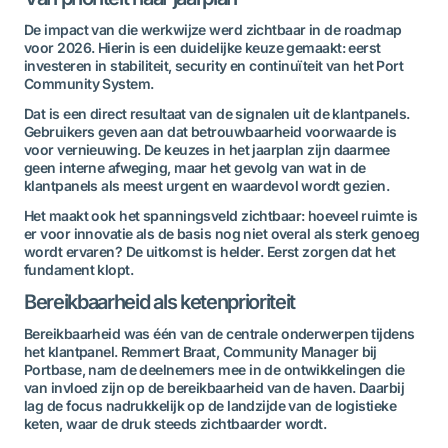
De impact van die werkwijze werd zichtbaar in de roadmap
voor 2026. Hierin is een duidelijke keuze gemaakt: eerst
investeren in stabiliteit, security en continuïteit van het Port
Community System.
Dat is een direct resultaat van de signalen uit de klantpanels.
Gebruikers geven aan dat betrouwbaarheid voorwaarde is
voor vernieuwing. De keuzes in het jaarplan zijn daarmee
geen interne afweging, maar het gevolg van wat in de
klantpanels als meest urgent en waardevol wordt gezien.
Het maakt ook het spanningsveld zichtbaar: hoeveel ruimte is
er voor innovatie als de basis nog niet overal als sterk genoeg
wordt ervaren? De uitkomst is helder. Eerst zorgen dat het
fundament klopt.
Bereikbaarheid als ketenprioriteit
Bereikbaarheid was één van de centrale onderwerpen tijdens
het klantpanel. Remmert Braat, Community Manager bij
Portbase, nam de deelnemers mee in de ontwikkelingen die
van invloed zijn op de bereikbaarheid van de haven. Daarbij
lag de focus nadrukkelijk op de landzijde van de logistieke
keten, waar de druk steeds zichtbaarder wordt.