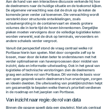
Aan de hand van een interactieve discussie verkende hij hoe
de deelnemers naar de huidige situatie en de toekomst kijken.
De algemene verwachting was dat de druk op de keten de
komende jaren verder zal toenemen. Die verwachting wordt
versterkt door structurele ontwikkelingen, zoals
schaalvergroting in de containervaart en steeds grotere
volumes die in korte tijd de haven binnenkomen. Dergelijke
pieken moeten vervolgens door de volledige logistieke keten
worden verwerkt, wat de druk op terminals, vervoerders en
andere schakels verder vergroot.
Vanuit dat perspectief stond de vraag centraal welke rol
Portbase hierin kan spelen. Niet door congestie zelf op te
lossen, maar door de keten beter te ondersteunen met het
verder optimaliseren van havenprocessen door middel van
inzicht, data en informatie-uitwisseling. Ook in het geval van
logistieke of technische verstoringen zien de deelnemers
graag een actieve rol van Portbase. Dit vormde de basis voor
een open gesprek waarin deelnemers hun ervaringen, zorgen
en ideeën deelden. Die uitwisseling van praktijkinzichten helpt
om gezamenlijk te bepalen welke thema’s prioriteit verdienen
in de roadmap en het jaarplan van Portbase.
Van inzicht naar regie: de rol van data
Binnen die opgave speelt data een sleutelrol. Niet als centraal