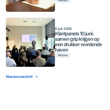
Nieuws
6 juli 2026
Klantpanels 10 juni:
samen grip krijgen op
een drukker wordende
haven
Nieuws
Nieuwsoverzicht