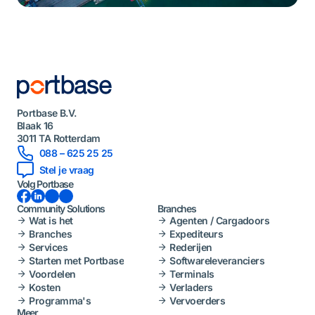
Portbase B.V.
Blaak 16
3011 TA Rotterdam
088 – 625 25 25
Stel je vraag
Volg Portbase
Facebook
LinkedIn
Instagram
YouTube
Community Solutions
Branches
Wat is het
Agenten / Cargadoors
Branches
Expediteurs
Services
Rederijen
Starten met Portbase
Softwareleveranciers
Voordelen
Terminals
Kosten
Verladers
Programma's
Vervoerders
Meer