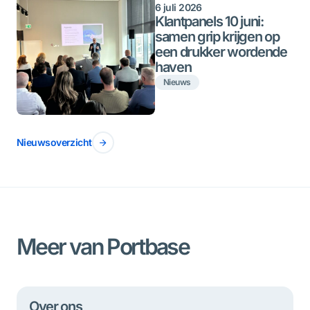
6 juli 2026
Klantpanels 10 juni:
samen grip krijgen op
een drukker wordende
haven
Nieuws
Nieuwsoverzicht
Meer van Portbase
Over ons