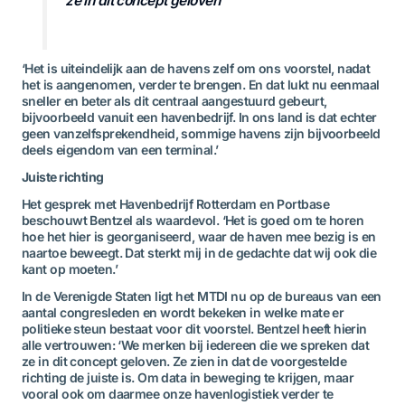
ze in dit concept geloven’
‘Het is uiteindelijk aan de havens zelf om ons voorstel, nadat
het is aangenomen, verder te brengen. En dat lukt nu eenmaal
sneller en beter als dit centraal aangestuurd gebeurt,
bijvoorbeeld vanuit een havenbedrijf. In ons land is dat echter
geen vanzelfsprekendheid, sommige havens zijn bijvoorbeeld
deels eigendom van een terminal.’
Juiste richting
Het gesprek met Havenbedrijf Rotterdam en Portbase
beschouwt Bentzel als waardevol. ‘Het is goed om te horen
hoe het hier is georganiseerd, waar de haven mee bezig is en
naartoe beweegt. Dat sterkt mij in de gedachte dat wij ook die
kant op moeten.’
In de Verenigde Staten ligt het MTDI nu op de bureaus van een
aantal congresleden en wordt bekeken in welke mate er
politieke steun bestaat voor dit voorstel. Bentzel heeft hierin
alle vertrouwen: ‘We merken bij iedereen die we spreken dat
ze in dit concept geloven. Ze zien in dat de voorgestelde
richting de juiste is. Om data in beweging te krijgen, maar
vooral ook om daarmee onze havenlogistiek verder te