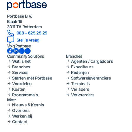
Portbase B.V.
Blaak 16
3011 TA Rotterdam
088 – 625 25 25
Stel je vraag
Volg Portbase
Facebook
LinkedIn
Instagram
YouTube
Community Solutions
Branches
Wat is het
Agenten / Cargadoors
Branches
Expediteurs
Services
Rederijen
Starten met Portbase
Softwareleveranciers
Voordelen
Terminals
Kosten
Verladers
Programma's
Vervoerders
Meer
Nieuws & Kennis
Over ons
Werken bij
Contact