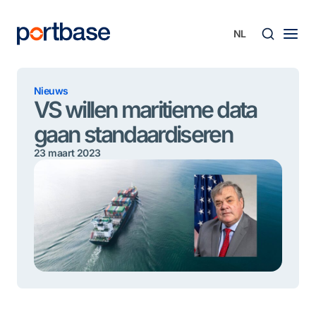
Ga
naar
de
inhoud
Zoek
Nieuws
VS willen maritieme data
gaan standaardiseren
23 maart 2023