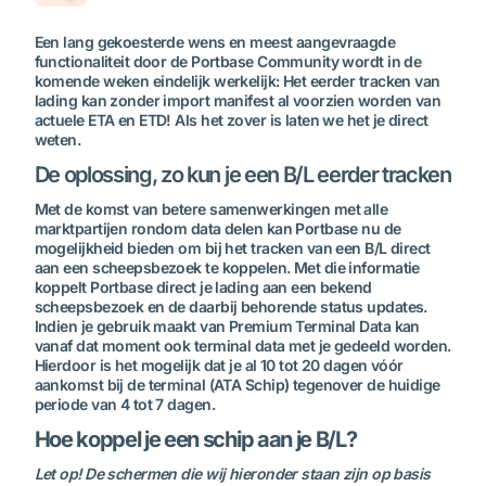
Een lang gekoesterde wens en meest aangevraagde
functionaliteit door de Portbase Community wordt in de
komende weken eindelijk werkelijk: Het eerder tracken van
lading kan zonder import manifest al voorzien worden van
actuele ETA en ETD! Als het zover is laten we het je direct
weten.
De oplossing, zo kun je een B/L eerder tracken
Met de komst van betere samenwerkingen met alle
marktpartijen rondom data delen kan Portbase nu de
mogelijkheid bieden om bij het tracken van een B/L direct
aan een scheepsbezoek te koppelen. Met die informatie
koppelt Portbase direct je lading aan een bekend
scheepsbezoek en de daarbij behorende status updates.
Indien je gebruik maakt van Premium Terminal Data kan
vanaf dat moment ook terminal data met je gedeeld worden.
Hierdoor is het mogelijk dat je al 10 tot 20 dagen vóór
aankomst bij de terminal (ATA Schip) tegenover de huidige
periode van 4 tot 7 dagen.
Hoe koppel je een schip aan je B/L?
Let op! De schermen die wij hieronder staan zijn op basis