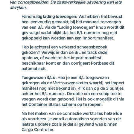
van conceptbeelden. De daadwerkelijke uitvoering kan iets
afwijken.
Handmatig lading toevoegen:
We hebben het bewust
heel eenvoudig gemaakt, bij het manueel toevoegen
van een B/L via de “Lading toevoegen” knop wordt dit
gevraagd nadat blijkt dat het B/L nummer nog niet
gekoppeld kan worden aan een import manifest.
Heb je achteraf een verkeerd scheepsbezoek
gekozen? Verwijder dan de B/L en track deze
opnieuw, of wacht tot het import manifest
beschikbaar komt en dan corrigeert Portbase dit
automatisch.
Toegewezen B/L’s:
Heb je een B/L toegewezen
gekregen via de Vertrouwensketen waarbij het import
manifest nog niet bekend is? Klik dan op de 3 puntjes
achter het B/L nummer. De optie om een schip toe te
voegen wordt dan getoond. Het is ook mogelijk dit via
het Container Status scherm op te roepen.
Na het maken van de connectie werkt alles hetzelfde
als voorheen, je wordt automatisch voorzien van de
laatste updates zoals je dat al gewend was binnen
Cargo Controller.