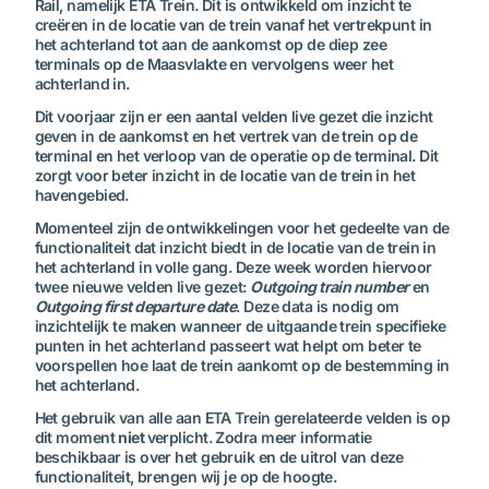
Rail, namelijk ETA Trein. Dit is ontwikkeld om inzicht te
creëren in de locatie van de trein vanaf het vertrekpunt in
het achterland tot aan de aankomst op de diep zee
terminals op de Maasvlakte en vervolgens weer het
achterland in.
Dit voorjaar zijn er een aantal velden live gezet die inzicht
geven in de aankomst en het vertrek van de trein op de
terminal en het verloop van de operatie op de terminal. Dit
zorgt voor beter inzicht in de locatie van de trein in het
havengebied.
Momenteel zijn de ontwikkelingen voor het gedeelte van de
functionaliteit dat inzicht biedt in de locatie van de trein in
het achterland in volle gang. Deze week worden hiervoor
twee nieuwe velden live gezet:
Outgoing train number
en
Outgoing first departure date
. Deze data is nodig om
inzichtelijk te maken wanneer de uitgaande trein specifieke
punten in het achterland passeert wat helpt om beter te
voorspellen hoe laat de trein aankomt op de bestemming in
het achterland.
Het gebruik van alle aan ETA Trein gerelateerde velden is op
dit moment
niet
verplicht. Zodra meer informatie
beschikbaar is over het gebruik en de uitrol van deze
functionaliteit, brengen wij je op de hoogte.