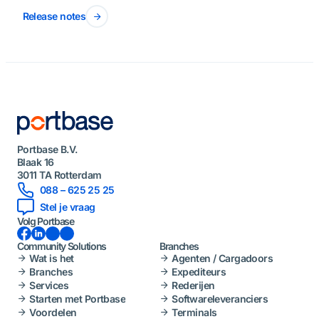
Release notes
Portbase B.V.
Blaak 16
3011 TA Rotterdam
088 – 625 25 25
Stel je vraag
Volg Portbase
Facebook
LinkedIn
Instagram
YouTube
Community Solutions
Branches
Wat is het
Agenten / Cargadoors
Branches
Expediteurs
Services
Rederijen
Starten met Portbase
Softwareleveranciers
Voordelen
Terminals