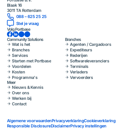
Blaak 16
3011 TA Rotterdam
088 – 625 25 25
Stel je vraag
Volg Portbase
Facebook
LinkedIn
Instagram
YouTube
Community Solutions
Branches
Wat is het
Agenten / Cargadoors
Branches
Expediteurs
Services
Rederijen
Starten met Portbase
Softwareleveranciers
Voordelen
Terminals
Kosten
Verladers
Programma's
Vervoerders
Meer
Nieuws & Kennis
Over ons
Werken bij
Contact
Algemene voorwaarden
Privacyverklaring
Cookieverklaring
Responsible Disclosure
Disclaimer
Privacy instellingen