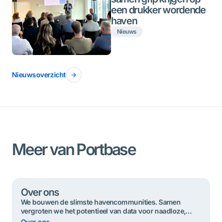
een drukker wordende
haven
Nieuws
Nieuwsoverzicht
Meer van Portbase
Over ons
We bouwen de slimste havencommunities. Samen
vergroten we het potentieel van data voor ​​naadloze,
duurzame en veilige goederenstromen.
Over ons