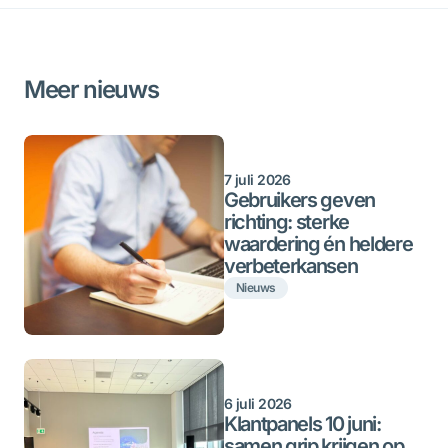
Meer nieuws
7 juli 2026
Gebruikers geven
richting: sterke
waardering én heldere
verbeterkansen
Nieuws
6 juli 2026
Klantpanels 10 juni:
samen grip krijgen op