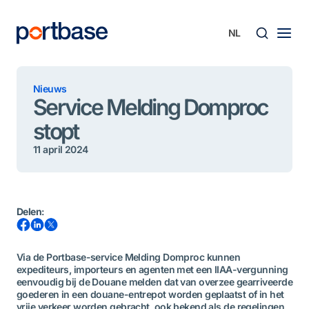
Ga
naar
de
inhoud
Zoek
Nieuws
Service Melding Domproc
stopt
11 april 2024
Delen
:
Via de Portbase-service Melding Domproc kunnen
expediteurs, importeurs en agenten met een IIAA-vergunning
eenvoudig bij de Douane melden dat van overzee gearriveerde
goederen in een douane-entrepot worden geplaatst of in het
vrije verkeer worden gebracht, ook bekend als de regelingen